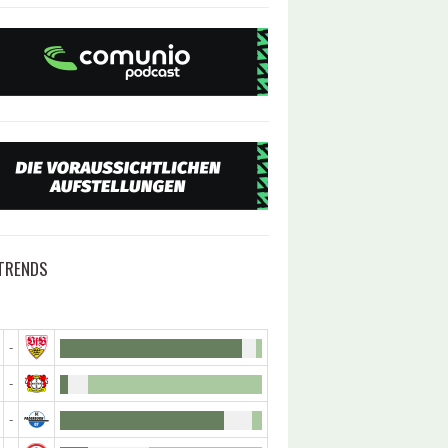
TRENDS
-
-
-