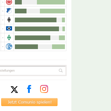
-
-
-
-
-
-