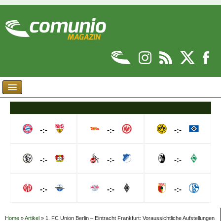
-:-
-:-
-:-
-:-
-:-
-:-
-:-
-:-
-:-
Home
»
Artikel
»
1. FC Union Berlin – Eintracht Frankfurt: Voraussichtliche Aufstellungen