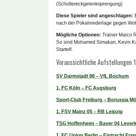
(Schultereckgelenksprengung)
Diese Spieler sind angeschlagen:
E
nach der Pokalniederlage gegen Wol
Mögliche Optionen:
Trainer Marco Ro
So sind Mohamed Simakan, Kevin Kam
Startelf.
Voraussichtliche Aufstellungen 1
SV Darmstadt 98 – VfL Bochum
1. FC Köln – FC Augsburg
Sport-Club Freiburg – Borussia 
1. FSV Mainz 05 – RB Leipzig
TSG Hoffenheim – Bayer 04 Lever
1. FC Union Berlin – Eintracht Fran