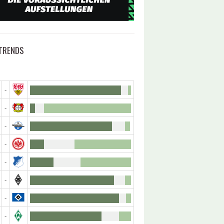
TRENDS
-
-
-
-
-
-
-
-