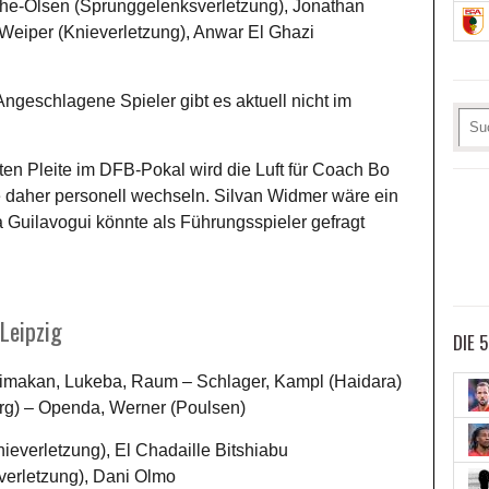
e-Olsen (Sprunggelenksverletzung), Jonathan
 Weiper (Knieverletzung), Anwar El Ghazi
ngeschlagene Spieler gibt es aktuell nicht im
en Pleite im DFB-Pokal wird die Luft für Coach Bo
 daher personell wechseln. Silvan Widmer wäre ein
a Guilavogui könnte als Führungsspieler gefragt
Leipzig
DIE 
Simakan, Lukeba, Raum – Schlager, Kampl (Haidara)
rg) – Openda, Werner (Poulsen)
nieverletzung), El Chadaille Bitshiabu
everletzung), Dani Olmo