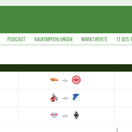
PODCAST
KAUFEMPFEHLUNGEN
MARKTWERTE
11 DES 
-:-
-:-
-:-