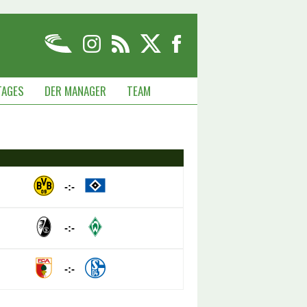
TAGES
DER MANAGER
TEAM
-:-
-:-
-:-