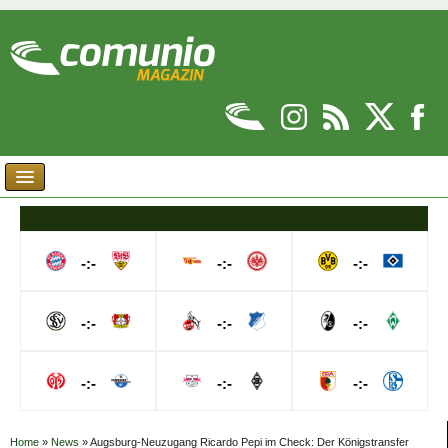
-:-
-:-
-:-
-:-
-:-
-:-
-:-
-:-
-:-
Home
»
News
»
Augsburg-Neuzugang Ricardo Pepi im Check: Der Königstransfer