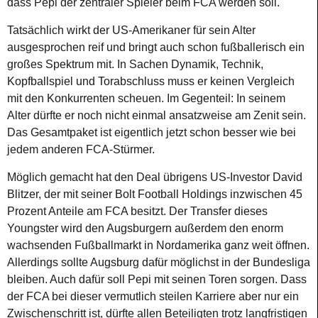
dass Pepi der zentraler Spieler beim FCA werden soll.
Tatsächlich wirkt der US-Amerikaner für sein Alter
ausgesprochen reif und bringt auch schon fußballerisch ein
großes Spektrum mit. In Sachen Dynamik, Technik,
Kopfballspiel und Torabschluss muss er keinen Vergleich
mit den Konkurrenten scheuen. Im Gegenteil: In seinem
Alter dürfte er noch nicht einmal ansatzweise am Zenit sein.
Das Gesamtpaket ist eigentlich jetzt schon besser wie bei
jedem anderen FCA-Stürmer.
Möglich gemacht hat den Deal übrigens US-Investor David
Blitzer, der mit seiner Bolt Football Holdings inzwischen 45
Prozent Anteile am FCA besitzt. Der Transfer dieses
Youngster wird den Augsburgern außerdem den enorm
wachsenden Fußballmarkt in Nordamerika ganz weit öffnen.
Allerdings sollte Augsburg dafür möglichst in der Bundesliga
bleiben. Auch dafür soll Pepi mit seinen Toren sorgen. Dass
der FCA bei dieser vermutlich steilen Karriere aber nur ein
Zwischenschritt ist, dürfte allen Beteiligten trotz langfristigen