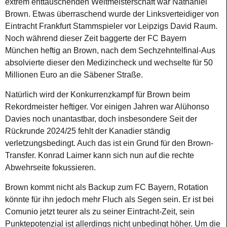
extrem enttäuschenden Weltmeisterschaft war Nathaniel
Brown. Etwas überraschend wurde der Linksverteidiger von
Eintracht Frankfurt Stammspieler vor Leipzigs David Raum.
Noch während dieser Zeit baggerte der FC Bayern
München heftig an Brown, nach dem Sechzehntelfinal-Aus
absolvierte dieser den Medizincheck und wechselte für 50
Millionen Euro an die Säbener Straße.
Natürlich wird der Konkurrenzkampf für Brown beim
Rekordmeister heftiger. Vor einigen Jahren war Alühonso
Davies noch unantastbar, doch insbesondere Seit der
Rückrunde 2024/25 fehlt der Kanadier ständig
verletzungsbedingt. Auch das ist ein Grund für den Brown-
Transfer. Konrad Laimer kann sich nun auf die rechte
Abwehrseite fokussieren.
Brown kommt nicht als Backup zum FC Bayern, Rotation
könnte für ihn jedoch mehr Fluch als Segen sein. Er ist bei
Comunio jetzt teurer als zu seiner Eintracht-Zeit, sein
Punktepotenzial ist allerdings nicht unbedingt höher. Um die