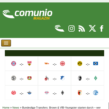
-:-
-:-
-:-
-:-
-:-
-:-
-:-
-:-
-:-
Home
»
News
»
Bundesliga-Transfers: Brown & VfB-Youngster starten durch – wer