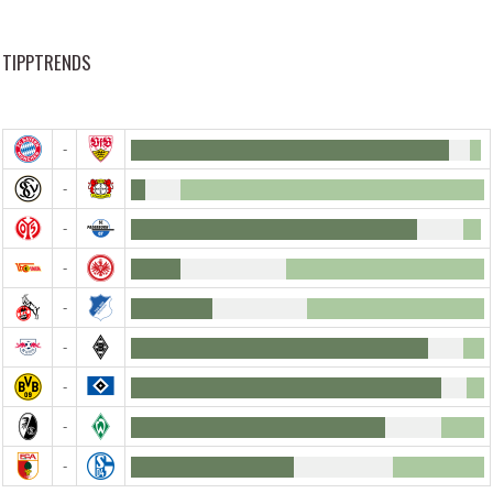
TIPPTRENDS
-
-
-
-
-
-
-
-
-