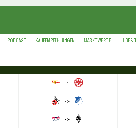
PODCAST
KAUFEMPFEHLUNGEN
MARKTWERTE
11 DES 
-:-
-:-
-:-