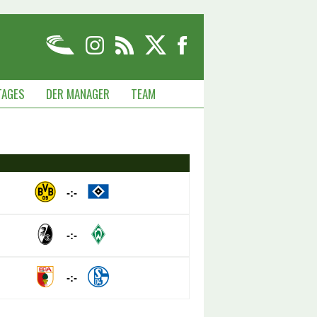
TAGES
DER MANAGER
TEAM
-:-
-:-
-:-