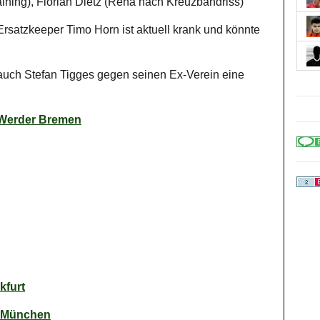
ining), Florian Dietz (Reha nach Kreuzbandriss)
rsatzkeeper Timo Horn ist aktuell krank und könnte
uch Stefan Tigges gegen seinen Ex-Verein eine
 Werder Bremen
kfurt
n München