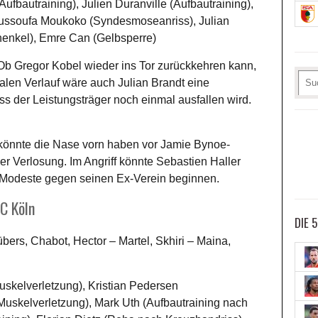
ufbautraining), Julien Duranville (Aufbautraining),
oussoufa Moukoko (Syndesmoseanriss), Julian
henkel), Emre Can (Gelbsperre)
b Gregor Kobel wieder ins Tor zurückkehren kann,
imalen Verlauf wäre auch Julian Brandt eine
dass der Leistungsträger noch einmal ausfallen wird.
könnte die Nase vorn haben vor Jamie Bynoe-
er Verlosung. Im Angriff könnte Sebastien Haller
Modeste gegen seinen Ex-Verein beginnen.
FC Köln
DIE 
ers, Chabot, Hector – Martel, Skhiri – Maina,
uskelverletzung), Kristian Pedersen
Muskelverletzung), Mark Uth (Aufbautraining nach