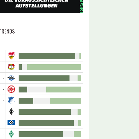
TRENDS
-
-
-
-
-
-
-
-