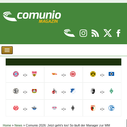
-:-
-:-
-:-
-:-
-:-
-:-
-:-
-:-
-:-
Home
»
News
»
Comunio 2026: Jetzt geht’s los! So läuft der Manager zur WM