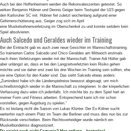
Auch bei den Hoffenheimern werden die Rekonvaleszenten getestet. So
wirken Benjamin Hübner und Dennis Geiger beim Testspiel der U23 gegen
den Karlsruher SC mit. Hübner fiel zuletzt wochenlang aufgrund einer
Gehirnerschütterung aus, Geiger zog sich im April
eine Muskelsehnenverletzung im Oberschenkel zu und konnte seitdem kein
Spiel absolvieren.
Auch Salcedo und Geraldes wieder im Training
Bei der Eintracht gab es auch zwei neue Gesichter im Mannschaftstraining.
So trainierten Carlos Salcedo und Chico Geraldes am Mittwoch erstmals
nach ihren Verletzungen wieder mit der Mannschaft. Trainer Adi Hütter gab
aber unlängst an, dass er bei den Langzeitverletzten kein Risiko gehen
möchte und sie daher erst zwei bis drei Wochen im Training sein sollten, ehe
sie eine Option für den Kader sind. Das sieht Salcedo etwas anders:
„Zumindest habe ich die Länderspielreise bewusst abgesagt, um mich
schnellstmöglich wieder in die Mannschaft zu integrieren. In der körperlichen
Verfassung dazu wäre ich jedenfalls. Ich möchte bis zu dem Spiel hart an
meiner Form und Fitness arbeiten. Entsprechend kann ich mir schon
vorstellen, gegen Augsburg zu spielen.“
Es ist bislang nicht die Saison von Lukas Klünter. Der Ex-Kölner sucht
weiterhin nach einem Platz im Team der Berliner und muss dies nun bis zur
Rückrunde verschieben. Beim Rechtsverteidiger wurde nämlich ein
Muskelbündelriss diagnostiziert.
Du spielst noch nicht Comunio? Hier entlang – kostenlos!