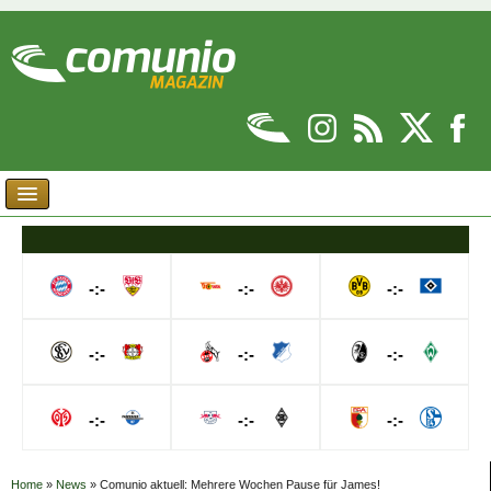
-:-
-:-
-:-
-:-
-:-
-:-
-:-
-:-
-:-
Home
»
News
»
Comunio aktuell: Mehrere Wochen Pause für James!