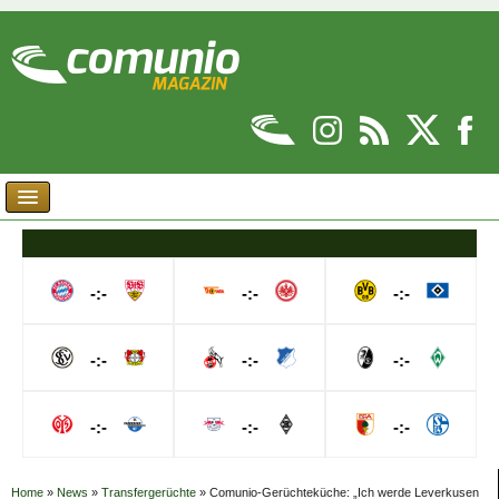
-:-
-:-
-:-
-:-
-:-
-:-
-:-
-:-
-:-
Home
»
News
»
Transfergerüchte
»
Comunio-Gerüchteküche: „Ich werde Leverkusen