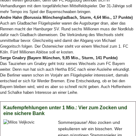
neuen Verein gefunden, denn der FC Augsburg befindet sich in
Verhandlungen mit dem torgefährlichen Mittelfeldspieler. Der 31-Jährige soll
mehr Tempo ins Spiel der Bayernschwaben bringen.
Andre Hahn (Borussia Mönchengladbach, Sturm, 4,64 Mio., 17 Punkte)
Auch am Gladbacher Flügelspieler waren die Augsburger dran, aber das
Rennen macht der Hamburger SV. Rund sechs Millionen muss der Nordklub
dafür nach Gladbach überweisen. Die Verkündung des Wechsels steht
unmittelbar bevor. Gleichzeitig wird damit der Abgang von Michael
Gregoritsch folgen. Der Österreicher steht vor einem Wechsel zum 1. FC
Köln. Fünf Millionen Ablöse soll er kosten.
Serge Gnabry (Bayern München, 9,85 Mio., Sturm, 141 Punkte)
Das Tauziehen um Gnabry geht trotz seines Wechsels zum FC Bayern
weiter. Denn nun hat sich auch Hertha BSC nach einer Ausleihe erkundigt.
Die Berliner waren schon im Vorjahr am Flügelspieler interessiert, damals
entschied er sich für Werder Bremen. Eine Entscheidung, ob er bei den
Bayern bleiben wird, wird es aber so schnell nicht geben. Auch Hoffenheim
und Schalke haben Interesse an einer Leihe.
Kaufempfehlungen unter 1 Mio.: Vier zum Zocken und
eine sichere Bank
Sommerpause! Also zocken und
spekulieren wir ein bisschen. Wer
einen günstigen Stammspieler im