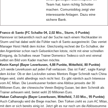
Team hat, kann richtig Schotter
machen. Comunioblog zeigt vier
interessante Anlagen. Dazu eine
sichere Bank.
Franco di Santo (FC Schalke 04, 2,02 Mio., Sturm, 0 Punkte)
Hannover ist bekanntlich noch auf der Suche nach einem Hochkaräter im
Sturm und hat dabei wohl die Fühler nach di Santo ausgestreckt. Das verriet
Manager Horst Heldt dem
kicker
. Gleichzeitig rechnet der Ex-Schalker, der
den Argentinier schon nach Gelsenkirchen lotste, nicht mit einer schnellen
Einigung, da Schalkes neuer Trainer Domenico Tedesco sich erst einmal
selbst ein Bild vom Kader machen möchte.
Kevin Kampl (Bayer Leverkusen, 4,88 Punkte, Mittelfeld, 80 Punkte)
„Ich werde Leverkusen auf jeden Fall verlassen. Das ist Fakt“, sagte Kampl
dem
kicker
. Ob er den Lockrufen seines Mentors Roger Schmidt nach China
folgen wird, steht allerdings noch nicht fest. Es gibt nämlich auch Interesse
vom AC Milan. Die Leverkusener fordern eine Ablöse jenseits der 30
Millionen Euro, der chinesische Verein Beijing Guoan, bei dem Schmidt als
Trainer anheuern wird, bietet wohl 20 Millionen Euro.
Hakan Calhanoglu (Bayer Leverkusen, Mittelfeld, 7.03 Mio., 95 Punkte)
Auch Calhanoglu wird die Biege machen. Den Türken zieht es zum AC Milan,
mit dem er sich bereits einig ist. Jetzt gilt es nur noch um die Ablösesumme