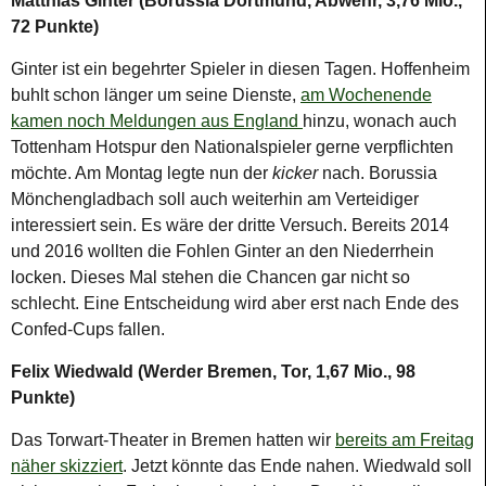
Matthias Ginter (Borussia Dortmund, Abwehr, 3,76 Mio.,
72 Punkte)
Ginter ist ein begehrter Spieler in diesen Tagen. Hoffenheim
buhlt schon länger um seine Dienste,
am Wochenende
kamen noch Meldungen aus England
hinzu, wonach auch
Tottenham Hotspur den Nationalspieler gerne verpflichten
möchte. Am Montag legte nun der
kicker
nach. Borussia
Mönchengladbach soll auch weiterhin am Verteidiger
interessiert sein. Es wäre der dritte Versuch. Bereits 2014
und 2016 wollten die Fohlen Ginter an den Niederrhein
locken. Dieses Mal stehen die Chancen gar nicht so
schlecht. Eine Entscheidung wird aber erst nach Ende des
Confed-Cups fallen.
Felix Wiedwald (Werder Bremen, Tor, 1,67 Mio., 98
Punkte)
Das Torwart-Theater in Bremen hatten wir
bereits am Freitag
näher skizziert
. Jetzt könnte das Ende nahen. Wiedwald soll