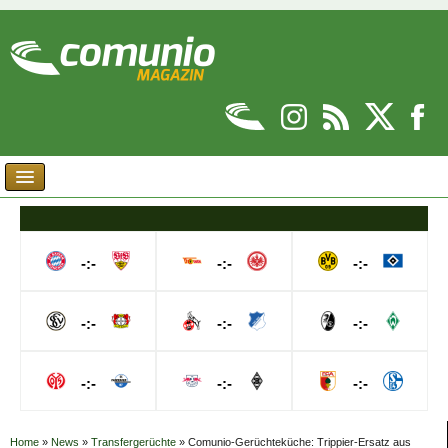
-:-
-:-
-:-
-:-
-:-
-:-
-:-
-:-
-:-
Home
»
News
»
Transfergerüchte
»
Comunio-Gerüchteküche: Trippier-Ersatz aus