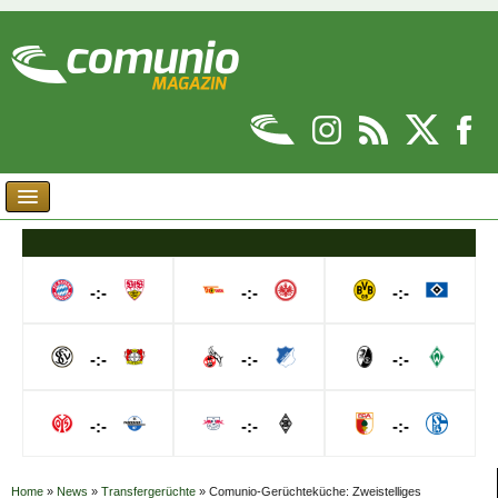
-:-
-:-
-:-
-:-
-:-
-:-
-:-
-:-
-:-
Home
»
News
»
Transfergerüchte
»
Comunio-Gerüchteküche: Zweistelliges