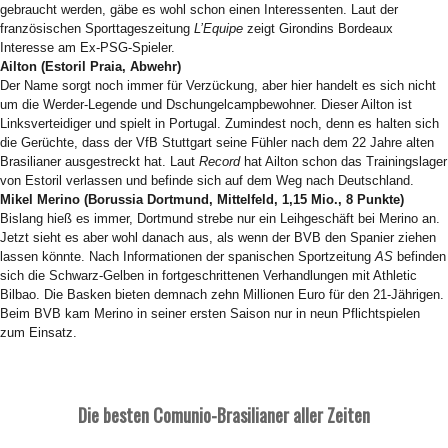
gebraucht werden, gäbe es wohl schon einen Interessenten. Laut der
französischen Sporttageszeitung
L’Equipe
zeigt Girondins Bordeaux
Interesse am Ex-PSG-Spieler.
Ailton (Estoril Praia, Abwehr)
Der Name sorgt noch immer für Verzückung, aber hier handelt es sich nicht
um die Werder-Legende und Dschungelcampbewohner. Dieser Ailton ist
Linksverteidiger und spielt in Portugal. Zumindest noch, denn es halten sich
die Gerüchte, dass der VfB Stuttgart seine Fühler nach dem 22 Jahre alten
Brasilianer ausgestreckt hat. Laut
Record
hat Ailton schon das Trainingslager
von Estoril verlassen und befinde sich auf dem Weg nach Deutschland.
Mikel Merino (Borussia Dortmund, Mittelfeld, 1,15 Mio., 8 Punkte)
Bislang hieß es immer, Dortmund strebe nur ein Leihgeschäft bei Merino an.
Jetzt sieht es aber wohl danach aus, als wenn der BVB den Spanier ziehen
lassen könnte. Nach Informationen der spanischen Sportzeitung
AS
befinden
sich die Schwarz-Gelben in fortgeschrittenen Verhandlungen mit Athletic
Bilbao. Die Basken bieten demnach zehn Millionen Euro für den 21-Jährigen.
Beim BVB kam Merino in seiner ersten Saison nur in neun Pflichtspielen
zum Einsatz.
Die besten Comunio-Brasilianer aller Zeiten