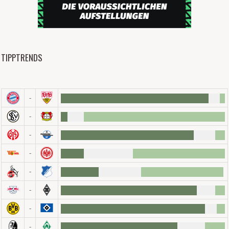
TIPPTRENDS
-
-
-
-
-
-
-
-