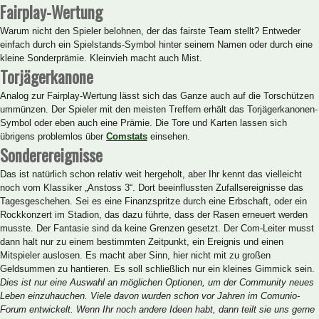
Fairplay-Wertung
Warum nicht den Spieler belohnen, der das fairste Team stellt? Entweder
einfach durch ein Spielstands-Symbol hinter seinem Namen oder durch eine
kleine Sonderprämie. Kleinvieh macht auch Mist.
Torjägerkanone
Analog zur Fairplay-Wertung lässt sich das Ganze auch auf die Torschützen
ummünzen. Der Spieler mit den meisten Treffern erhält das Torjägerkanonen-
Symbol oder eben auch eine Prämie. Die Tore und Karten lassen sich
übrigens problemlos über
Comstats
einsehen.
Sonderereignisse
Das ist natürlich schon relativ weit hergeholt, aber Ihr kennt das vielleicht
noch vom Klassiker „Anstoss 3“. Dort beeinflussten Zufallsereignisse das
Tagesgeschehen. Sei es eine Finanzspritze durch eine Erbschaft, oder ein
Rockkonzert im Stadion, das dazu führte, dass der Rasen erneuert werden
musste. Der Fantasie sind da keine Grenzen gesetzt. Der Com-Leiter musst
dann halt nur zu einem bestimmten Zeitpunkt, ein Ereignis und einen
Mitspieler auslosen. Es macht aber Sinn, hier nicht mit zu großen
Geldsummen zu hantieren. Es soll schließlich nur ein kleines Gimmick sein.
Dies ist nur eine Auswahl an möglichen Optionen, um der Community neues
Leben einzuhauchen. Viele davon wurden schon vor Jahren im Comunio-
Forum entwickelt. Wenn Ihr noch andere Ideen habt, dann teilt sie uns gerne