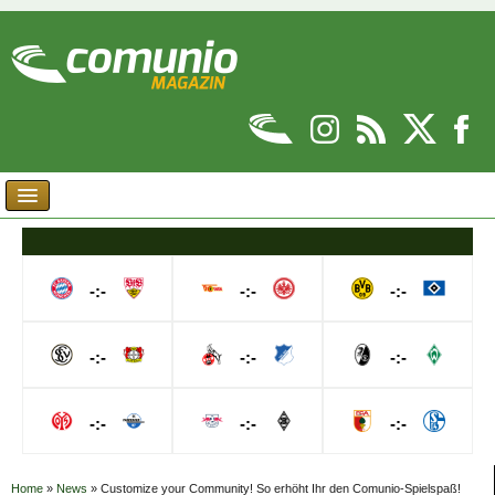
-:-
-:-
-:-
-:-
-:-
-:-
-:-
-:-
-:-
Home
»
News
»
Customize your Community! So erhöht Ihr den Comunio-Spielspaß!