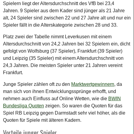
Spielern liegt der Altersdurchschnitt des VfB bei 23,4
Jahren. 9 Spieler aus dem Kader sind jünger als 21 Jahre
alt, 24 Spieler sind zwischen 22 und 27 Jahre alt und nur ein
Spieler fällt in die Alterskategorie zwischen 28 und 33.
Platz zwei der Tabelle nimmt Leverkusen mit einem
Altersdurchschnitt von 24,2 Jahren bei 32 Spielern ein, dicht
gefolgt von Wolfsburg (37 Spieler), Frankfurt (39 Spieler)
und Leipzig (35 Spieler) mit einem Altersdurchschnitt von
24,3 Jahren. Die meisten Spieler unter 21 Jahren vereint
Frankfurt.
Junge Spieler zählen oft zu den
Marktwertgewinnern
, da
man sich von ihnen Entwicklungssprünge erhofft, und
nehmen auch Einfluss auf Online Wetten, wie die
BWIN
Bundesliga Quoten
zeigen. So waren die Quoten für das
Spiel RB Leipzig gegen Darmstadt sehr viel höher, als die
Quoten für Spiele mit älteren Kadern.
Vorteile junger Spieler