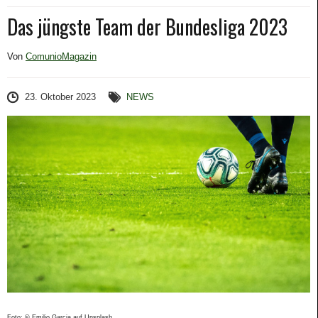
Das jüngste Team der Bundesliga 2023
Von
ComunioMagazin
23. Oktober 2023
NEWS
Foto: © Emilio Garcia auf Unsplash