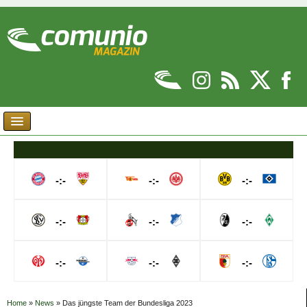
-:-
-:-
-:-
-:-
-:-
-:-
-:-
-:-
-:-
Home
»
News
»
Das jüngste Team der Bundesliga 2023