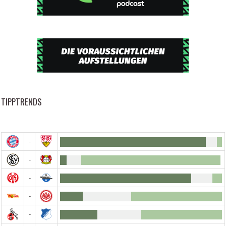
TIPPTRENDS
-
-
-
-
-