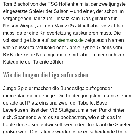
Tom Bischof von der TSG Hoffenheim ist der zweitjüngste
eingesetzte Spieler der Saison – und einer, der schon im
vergangenen Jahr zum Einsatz kam. Das gilt auch für
Nelson Weiper, auf den Mainz 05 aktuell aber verzichten
muss, da er eine Knieverletzung auskurieren muss. Die
vollständige Liste auf
transfermarkt.de
zeigt auch Namen
wie Youssoufa Moukoko oder Jamie Bynoe-Gittens vom
BVB, die keine Neulinge mehr sind, aber immer noch zur
Kategorie der Talente zählen.
Wie die Jungen die Liga aufmischen
Junge Spieler machen die Bundesliga aufregender –
momentan mehr denn je. Die beiden jüngsten Teams stehen
gerade auf Platz eins und zwei der Tabelle, Bayer
Leverkusen lässt den VfB Stuttgart um einen Punkt hinter
sich. Spannend wird es zu beobachten, wie sich das im
Laufe der Saison entwickelt, wenn der Druck auf die Spieler
größer wird. Die Talente werden eine entscheidende Rolle