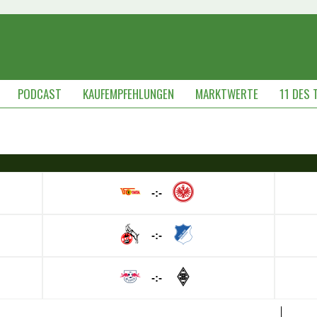
PODCAST
KAUFEMPFEHLUNGEN
MARKTWERTE
11 DES 
-:-
-:-
-:-