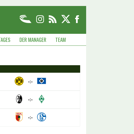
TAGES
DER MANAGER
TEAM
-:-
-:-
-:-