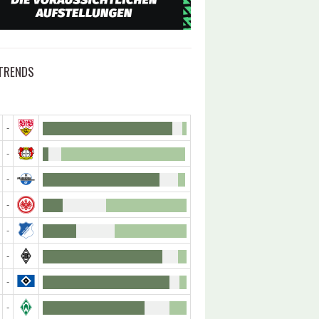
TRENDS
-
-
-
-
-
-
-
-