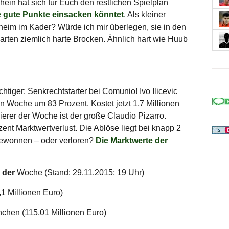
hein hat sich für Euch den restlichen Spielplan
e gute Punkte einsacken könntet
. Als kleiner
heim im Kader? Würde ich mir überlegen, sie in den
rten ziemlich harte Brocken. Ähnlich hart wie Huub
chtiger: Senkrechtstarter bei Comunio! Ivo Ilicevic
ten Woche um 83 Prozent. Kostet jetzt 1,7 Millionen
ierer der Woche ist der große Claudio Pizarro.
ent Marktwertverlust. Die Ablöse liegt bei knapp 2
gewonnen – oder verloren?
Die Marktwerte der
 der
Woche (Stand: 29.11.2015; 19 Uhr)
,1 Millionen Euro)
chen (115,01 Millionen Euro)