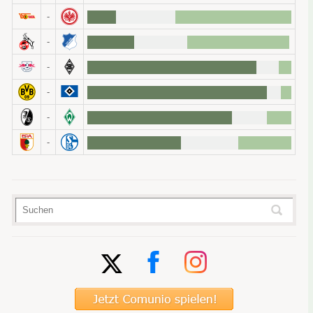
-
-
-
-
-
-