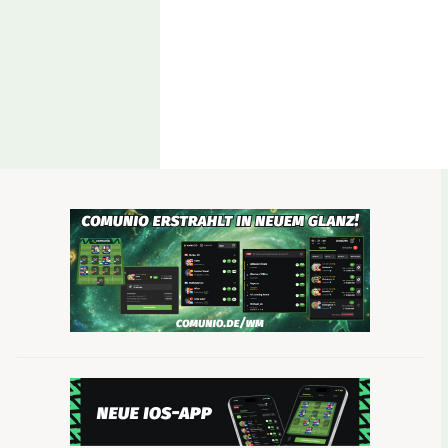
Die besten Mittelfeldspieler: Kimmic
Wer punktet besser: Sechser oder offensive Mittel
beantworten, denn insgesamt drei zentrale Mittel
Arnold und Jude Bellingham haben eine starke Hinr
Dabei stand die Torgefahr nicht im Vordergrund. 
Star konnte dennoch schon die 100-Punkte-Marke 
die WM nominiert ist, lag jedenfalls nicht an sein
entgangen ist.
Hin und wieder gibt es User-Nachfragen dazu, w
bekommen, ohne viele Tore zu schießen. Die Antwor