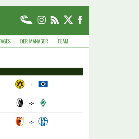
TAGES
DER MANAGER
TEAM
-:-
-:-
-:-