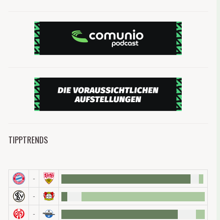
Form von Pässen, Toirschussvorlagen etc. gut abgeb
Punktebalance zwischen Sechsern und Offensivmä
Ranking.
Je
Fantastische Offensivspieler: Grifo, 
Natürlich gibt es auch einige offensive Mittelfelds
oder anderen Bonuspunkt mitnehmen. Einige davon
beispielsweise in einem 4-2-3-1-System. Freibur
Jonas Hofmann traf bislang fünfmal.
Apropos WM-Fahrer: Als Star des DFB-Teams ist J
bereits neunmal getroffen und darf in den Top fünf
zweitbeste Spieler des FC Bayern München in die
TIPPTRENDS
von Robert Lewandowski so wenig Schaden angeri
-
-
-