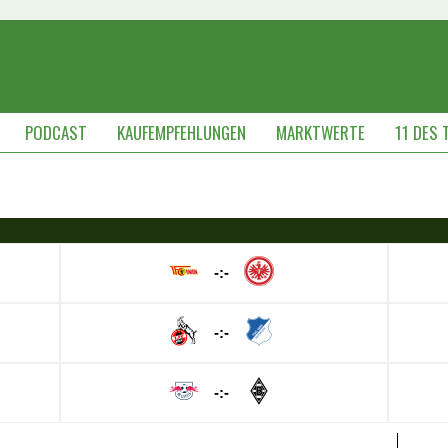
PODCAST
KAUFEMPFEHLUNGEN
MARKTWERTE
11 DES 
-:-
-:-
-:-