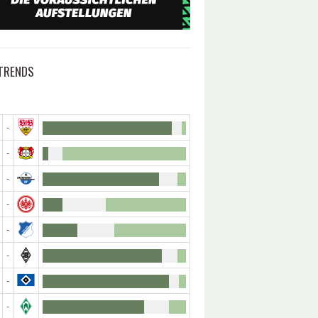
TRENDS
-
-
-
-
-
-
-
-