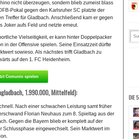
no nicht überzeugen, sondern blieb zumeist blass
 DFB-Pokal gegen den Karlsruher SC platzte der
en Treffer für Gladbach. Anschließend kam er gegen
s Joker aufs Feld und netzte erneut.
rtliche Vielseitigkeit, er kann hinter Doppelpacker
n in der Offensive spielen. Seine Einsatzzeit dürfte
ktwert sowieso. Als nächstes trifft Gladbach zu
wärts auf den 1. FC Heidenheim.
tzt Comunio spielen
gladbach, 1.990.000, Mittelfeld):
DIE 
hnell. Nach einer schwachen Leistung samt früher
rschwand Florian Neuhaus zum 8. Spieltag aus der
ch. Gegen die Bayern blieb er komplett auf der
r Schlussphase eingewechselt. Sein Marktwert im
ion.