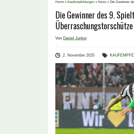
Home
»
Kaufempfehlungen
»
News
»
Die Gewinner de
Die Gewinner des 9. Spiel
Überraschungstorschütze
Von
Daniel Junker
2. November 2025
KAUFEMPFE