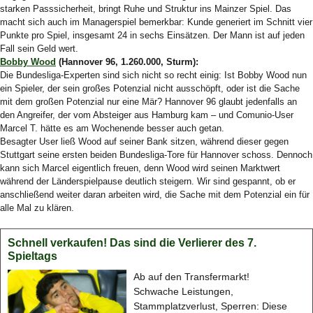
starken Passsicherheit, bringt Ruhe und Struktur ins Mainzer Spiel. Das
macht sich auch im Managerspiel bemerkbar: Kunde generiert im Schnitt vier
Punkte pro Spiel, insgesamt 24 in sechs Einsätzen. Der Mann ist auf jeden
Fall sein Geld wert.
Bobby Wood
(Hannover 96, 1.260.000, Sturm):
Die Bundesliga-Experten sind sich nicht so recht einig: Ist Bobby Wood nun
ein Spieler, der sein großes Potenzial nicht ausschöpft, oder ist die Sache
mit dem großen Potenzial nur eine Mär? Hannover 96 glaubt jedenfalls an
den Angreifer, der vom Absteiger aus Hamburg kam – und Comunio-User
Marcel T. hätte es am Wochenende besser auch getan.
Besagter User ließ Wood auf seiner Bank sitzen, während dieser gegen
Stuttgart seine ersten beiden Bundesliga-Tore für Hannover schoss. Dennoch
kann sich Marcel eigentlich freuen, denn Wood wird seinen Marktwert
während der Länderspielpause deutlich steigern. Wir sind gespannt, ob er
anschließend weiter daran arbeiten wird, die Sache mit dem Potenzial ein für
alle Mal zu klären.
Schnell verkaufen! Das sind die Verlierer des 7.
Spieltags
Ab auf den Transfermarkt!
Schwache Leistungen,
Stammplatzverlust, Sperren: Diese