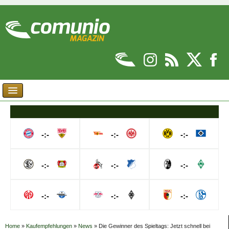
-:-
-:-
-:-
-:-
-:-
-:-
-:-
-:-
-:-
Home
»
Kaufempfehlungen
»
News
»
Die Gewinner des Spieltags: Jetzt schnell bei