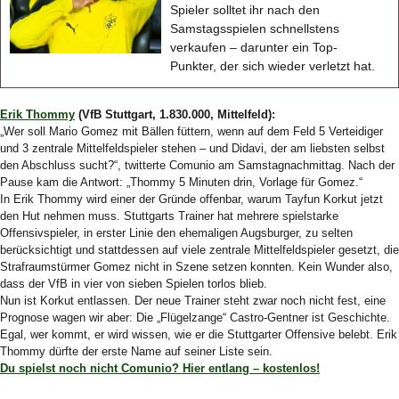
Spieler solltet ihr nach den
Samstagsspielen schnellstens
verkaufen – darunter ein Top-
Punkter, der sich wieder verletzt hat.
Erik Thommy
(VfB Stuttgart, 1.830.000, Mittelfeld):
„Wer soll Mario Gomez mit Bällen füttern, wenn auf dem Feld 5 Verteidiger
und 3 zentrale Mittelfeldspieler stehen – und Didavi, der am liebsten selbst
den Abschluss sucht?“, twitterte Comunio am Samstagnachmittag. Nach der
Pause kam die Antwort: „Thommy 5 Minuten drin, Vorlage für Gomez.“
In Erik Thommy wird einer der Gründe offenbar, warum Tayfun Korkut jetzt
den Hut nehmen muss. Stuttgarts Trainer hat mehrere spielstarke
Offensivspieler, in erster Linie den ehemaligen Augsburger, zu selten
berücksichtigt und stattdessen auf viele zentrale Mittelfeldspieler gesetzt, die
Strafraumstürmer Gomez nicht in Szene setzen konnten. Kein Wunder also,
dass der VfB in vier von sieben Spielen torlos blieb.
Nun ist Korkut entlassen. Der neue Trainer steht zwar noch nicht fest, eine
Prognose wagen wir aber: Die „Flügelzange“ Castro-Gentner ist Geschichte.
Egal, wer kommt, er wird wissen, wie er die Stuttgarter Offensive belebt. Erik
Thommy dürfte der erste Name auf seiner Liste sein.
Du spielst noch nicht Comunio? Hier entlang – kostenlos!