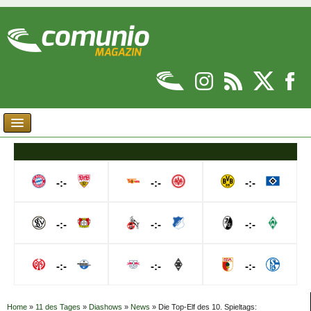
-:-
-:-
-:-
-:-
-:-
-:-
-:-
-:-
-:-
Home
»
11 des Tages
»
Diashows
»
News
»
Die Top-Elf des 10. Spieltags: