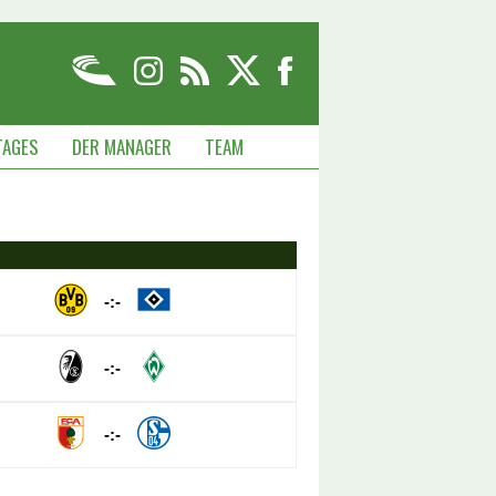
TAGES
DER MANAGER
TEAM
-:-
-:-
-:-