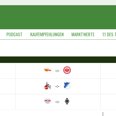
PODCAST
KAUFEMPFEHLUNGEN
MARKTWERTE
11 DES 
-:-
-:-
-:-