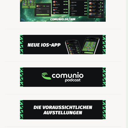
Diese Spieler sind angeschlagen:
–
Mögliche Optionen:
Im Sturm könnte an Stelle 
Bicakcic ersetzt wird oder ob Rudy auf rechts wec
wird am Freitag noch mal verhandelt. Sollte die Sp
würde für Roger in die Startformation rücken.
Form:
Hoffenheim holte vier Punkte aus den letz
Plätze mit. Ingolstadt verlor zuletzt zuhause geg
FC Augsburg – RB Leipzig
Borussia Dortmund – Bayer Leverkusen
FSV Mainz 05 – VfL Wolfsburg
Köln – Bayern München
Werder Bremen – Darmstadt 98
TSG Hoffenheim – FC Ingolstadt
Borussia Mönchengladbach – FC Schalke 04
Eintracht Frankfurt – SC Freiburg
Hamburger SV – Hertha BSC
Du möchtest auch Comunio-Manager werden? H