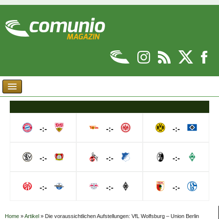
-:-
-:-
-:-
-:-
-:-
-:-
-:-
-:-
-:-
Home
»
Artikel
»
Die voraussichtlichen Aufstellungen: VfL Wolfsburg – Union Berlin