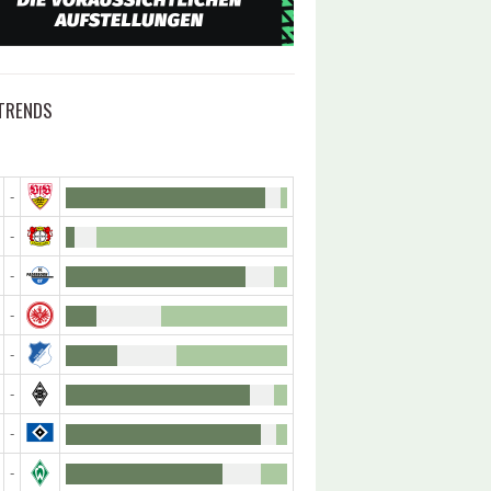
TRENDS
-
-
-
-
-
-
-
-