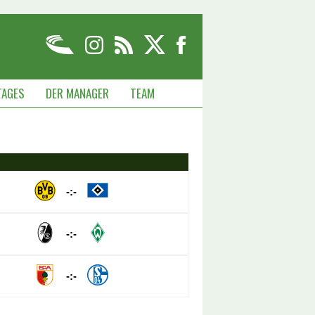
TAGES
DER MANAGER
TEAM
-:-
-:-
-:-