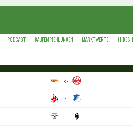
PODCAST
KAUFEMPFEHLUNGEN
MARKTWERTE
11 DES 
-:-
-:-
-:-