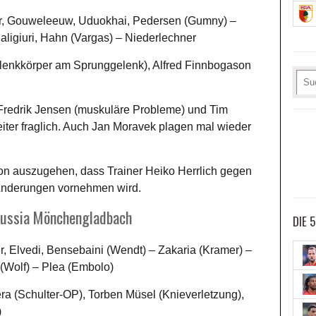
r, Gouweleeuw, Uduokhai, Pedersen (Gumny) –
aligiuri, Hahn (Vargas) – Niederlechner
elenkkörper am Sprunggelenk), Alfred Finnbogason
redrik Jensen (muskuläre Probleme) und Tim
ter fraglich. Auch Jan Moravek plagen mal wieder
von auszugehen, dass Trainer Heiko Herrlich gegen
 Änderungen vornehmen wird.
orussia Mönchengladbach
DIE 
r, Elvedi, Bensebaini (Wendt) – Zakaria (Kramer) –
(Wolf) – Plea (Embolo)
a (Schulter-OP), Torben Müsel (Knieverletzung),
)