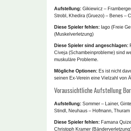
Aufstellung:
Gikiewicz – Framberge
Strobl, Khedira (Gruezo) – Benes – C
Diese Spieler fehlen:
Iago (Freie G
(Muskelverletzung)
Diese Spieler sind angeschlagen:
F
Civeja (Schambeinprobleme) sind wei
muskuläre Probleme.
Mögliche Optionen:
Es ist nicht da
seinen Ex-Verein eine Vielzahl von
Voraussichtliche Aufstellung B
Aufstellung:
Sommer – Lainer, Ginte
Stindl, Neuhaus – Hofmann, Thuram 
Diese Spieler fehlen:
Famana Quizer
Christoph Kramer (Bänderverletzung