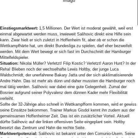
Imago
Einstiegsmarktwert:
1,5 Millionen. Der Wert ist moderat gewählt, weil erst
einmal abgewartet werden muss, inwieweit Salihovic direkt eine Hilfe sein
kann. Zwar hielt er sich zuletzt in Hoffenheim fit, aber ob er schon die
Wettkampfhärte hat, um direkt Bundesliga zu spielen, darf eher bezweifelt
werden. Mit dem Wert bewegt er sich fast im Durchschnitt der Hamburger
Mittelfeldspieler.
Situation:
Nikolai Müller? Verletzt! Filip Kostic? Verletzt! Aaron Hunt? In der
Reha! Blieben noch der wechselhafte Lewis Holtby, der junge Luca
Waldschmidt, der unerfahrene Bakary Jatta und der sich akklimatisierende
Andre Hahn. Das ist mehr als dünn und daher mussten die Hamburger noch
mal tätig werden. Salihovic war dabei eine gute Gelegenheit. Zumal der
Bosnier aufgrund seiner Polyvalenz dem dünnen Kader mehr Flexibilität
verleiht.
Sollte der 32-Jährige also schnell in Wettkampfform kommen, wird er gewiss
seine Einsätze bekommen. Trainer Markus Gisdol kennt ihn zudem aus der
gemeinsamen Hoffenheimer Zeit. Das ist ein zusätzlicher Vorteil. Aktuell
dürfte Salihovic auf der linken offensiven Seite eingeplant sein. Holtby
besetzt das Zentrum und Hahn die rechte Seite.
Marktwertpotenzial:
Salihovic ist bekannt unter den Comunio-Usern. Seine