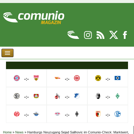
-:-
-:-
-:-
-:-
-:-
-:-
-:-
-:-
-:-
Home
»
News
»
Hamburgs Neuzugang Sejad Salihovic im Comunio-Check: Marktwert,