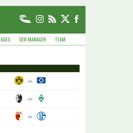
TAGES
DER MANAGER
TEAM
-:-
-:-
-:-