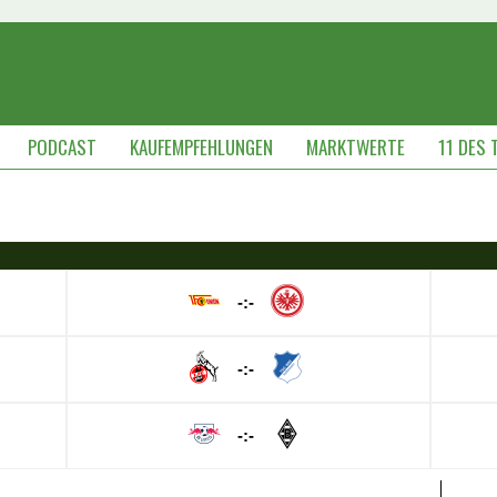
PODCAST
KAUFEMPFEHLUNGEN
MARKTWERTE
11 DES 
-:-
-:-
-:-