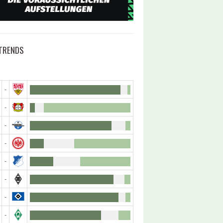
TRENDS
-
-
-
-
-
-
-
-