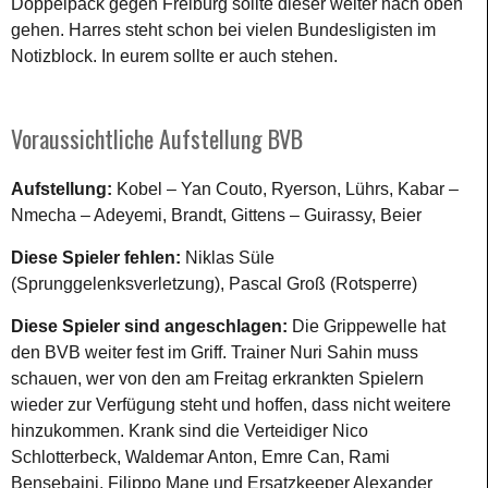
Doppelpack gegen Freiburg sollte dieser weiter nach oben
gehen. Harres steht schon bei vielen Bundesligisten im
Notizblock. In eurem sollte er auch stehen.
Voraussichtliche Aufstellung BVB
Aufstellung:
Kobel – Yan Couto, Ryerson, Lührs, Kabar –
Nmecha – Adeyemi, Brandt, Gittens – Guirassy, Beier
Diese Spieler fehlen:
Niklas Süle
(Sprunggelenksverletzung), Pascal Groß (Rotsperre)
Diese Spieler sind angeschlagen:
Die Grippewelle hat
den BVB weiter fest im Griff. Trainer Nuri Sahin muss
schauen, wer von den am Freitag erkrankten Spielern
wieder zur Verfügung steht und hoffen, dass nicht weitere
hinzukommen. Krank sind die Verteidiger Nico
Schlotterbeck, Waldemar Anton, Emre Can, Rami
Bensebaini, Filippo Mane und Ersatzkeeper Alexander