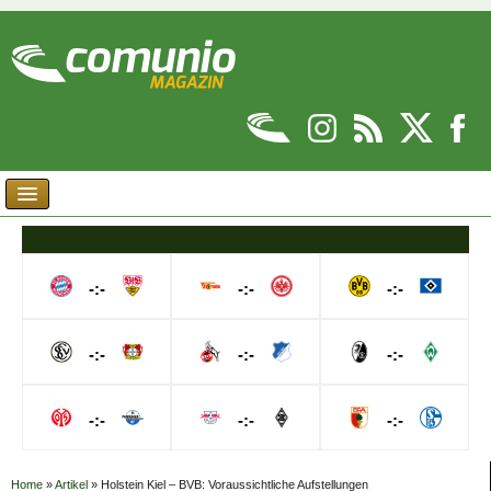
-:-
-:-
-:-
-:-
-:-
-:-
-:-
-:-
-:-
Home
»
Artikel
»
Holstein Kiel – BVB: Voraussichtliche Aufstellungen