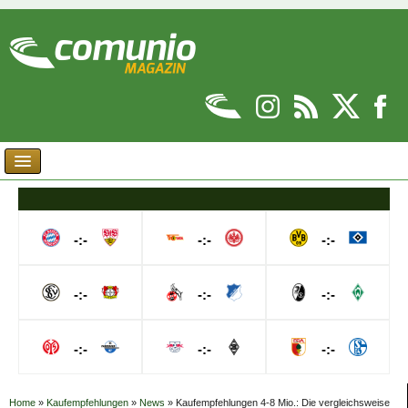
-:-
-:-
-:-
-:-
-:-
-:-
-:-
-:-
-:-
Home
»
Kaufempfehlungen
»
News
»
Kaufempfehlungen 4-8 Mio.: Die vergleichsweise