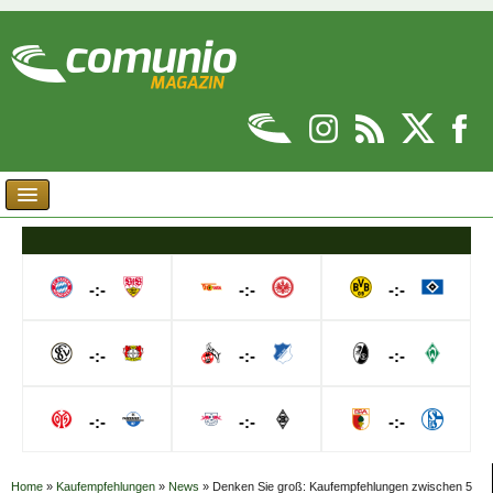
-:-
-:-
-:-
-:-
-:-
-:-
-:-
-:-
-:-
Home
»
Kaufempfehlungen
»
News
»
Denken Sie groß: Kaufempfehlungen zwischen 5