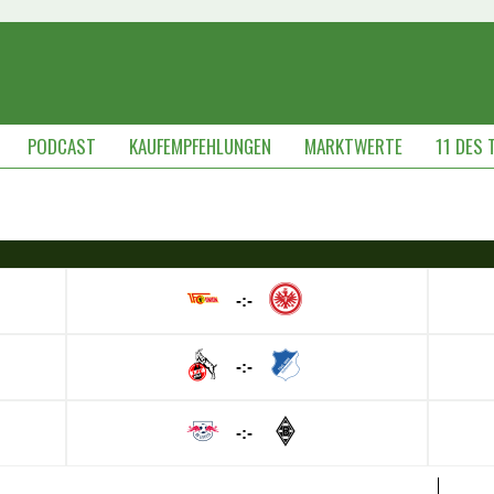
PODCAST
KAUFEMPFEHLUNGEN
MARKTWERTE
11 DES 
-:-
-:-
-:-