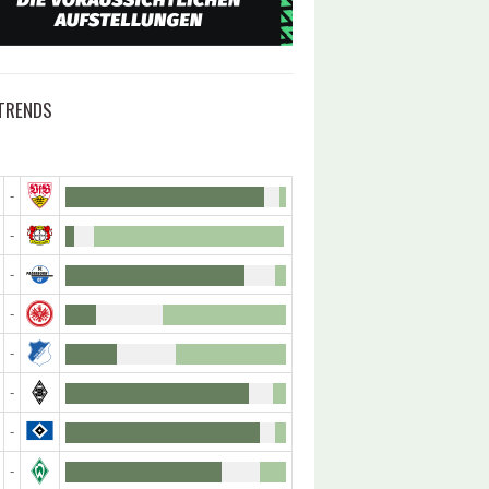
TRENDS
-
-
-
-
-
-
-
-