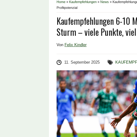
Home
»
Kaufempfehlungen
»
News
»
Kaufempfehlungen
Profitpotenzial
Kaufempfehlungen 6-10 Mio
Sturm – viele Punkte, viel
Von
Felix Kindler
11. September 2025
KAUFEMP