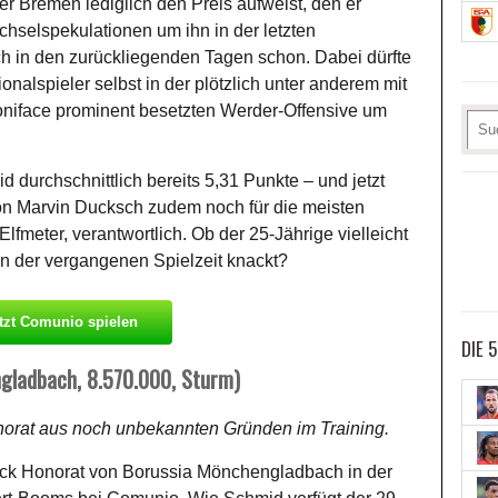
Bremen lediglich den Preis aufweist, den er
chselspekulationen um ihn in der letzten
ch in den zurückliegenden Tagen schon. Dabei dürfte
onalspieler selbst in der plötzlich unter anderem mit
iface prominent besetzten Werder-Offensive um
 durchschnittlich bereits 5,31 Punkte – und jetzt
on Marvin Ducksch zudem noch für die meisten
lfmeter, verantwortlich. Ob der 25-Jährige vielleicht
in der vergangenen Spielzeit knackt?
tzt Comunio spielen
DIE 
gladbach, 8.570.000, Sturm)
norat aus noch unbekannten Gründen im Training.
nck Honorat von Borussia Mönchengladbach in der