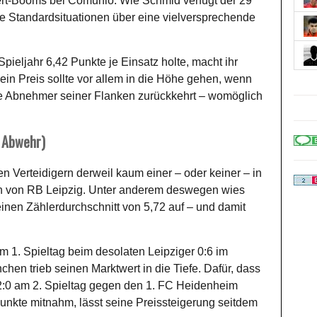
ert-Booms bei Comunio. Wie Schmid verfügt der 29
ne Standardsituationen über eine vielversprechende
pieljahr 6,42 Punkte je Einsatz holte, macht ihr
in Preis sollte vor allem in die Höhe gehen, wenn
ste Abnehmer seiner Flanken zurückkehrt – womöglich
, Abwehr)
 Verteidigern derweil kaum einer – oder keiner – in
bán von RB Leipzig. Unter anderem deswegen wies
einen Zählerdurchschnitt von 5,72 auf – und damit
m 1. Spieltag beim desolaten Leipziger 0:6 im
en trieb seinen Marktwert in die Tiefe. Dafür, dass
2:0 am 2. Spieltag gegen den 1. FC Heidenheim
unkte mitnahm, lässt seine Preissteigerung seitdem