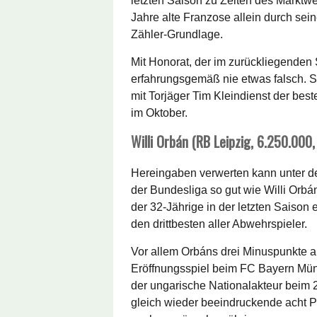
letzten Saison zu Zeiten des Marktw
Jahre alte Franzose allein durch sei
Zähler-Grundlage.
Mit Honorat, der im zurückliegenden S
erfahrungsgemäß nie etwas falsch. Se
mit Torjäger Tim Kleindienst der be
im Oktober.
Willi Orbán (RB Leipzig, 6.250.000
Hereingaben verwerten kann unter den
der Bundesliga so gut wie Willi Or
der 32-Jährige in der letzten Saison 
den drittbesten aller Abwehrspieler.
Vor allem Orbáns drei Minuspunkte a
Eröffnungsspiel beim FC Bayern Münch
der ungarische Nationalakteur beim 
gleich wieder beeindruckende acht P