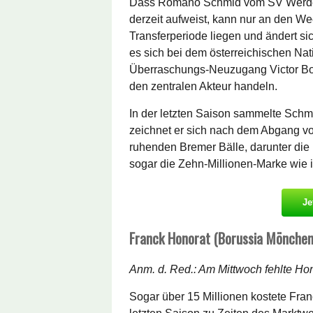
Dass Romano Schmid vom SV Werder 
derzeit aufweist, kann nur an den We
Transferperiode liegen und ändert si
es sich bei dem österreichischen Nati
Überraschungs-Neuzugang Victor Bon
den zentralen Akteur handeln.
In der letzten Saison sammelte Schmid
zeichnet er sich nach dem Abgang v
ruhenden Bremer Bälle, darunter die E
sogar die Zehn-Millionen-Marke wie 
Je
Franck Honorat (Borussia Mönchen
Anm. d. Red.: Am Mittwoch fehlte Ho
Sogar über 15 Millionen kostete Fra