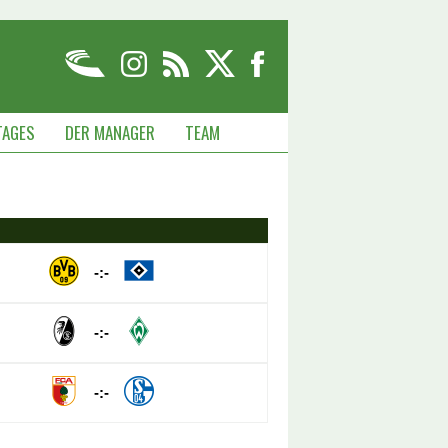
TAGES
DER MANAGER
TEAM
-:-
-:-
-:-