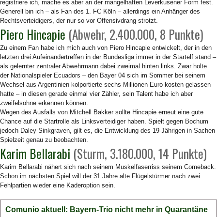
registriere ich, mache es aber an der mangelhaften Leverkusener Form fest.
Generell bin ich – als Fan des 1. FC Köln – allerdings ein Anhänger des
Rechtsverteidigers, der nur so vor Offensivdrang strotzt.
Piero Hincapie
(Abwehr, 2.400.000, 8 Punkte)
Zu einem Fan habe ich mich auch von Piero Hincapie entwickelt, der in den
letzten drei Aufeinandertreffen in der Bundesliga immer in der Startelf stand –
als gelernter zentraler Abwehrmann dabei zweimal hinten links. Zwar holte
der Nationalspieler Ecuadors – den Bayer 04 sich im Sommer bei seinem
Wechsel aus Argentinien kolportierte sechs Millionen Euro kosten gelassen
hatte – in diesen gerade einmal vier Zähler, sein Talent habe ich aber
zweifelsohne erkennen können.
Wegen des Ausfalls von Mitchell Bakker sollte Hincapie erneut eine gute
Chance auf die Startrolle als Linksverteidiger haben. Spielt gegen Bochum
jedoch Daley Sinkgraven, gilt es, die Entwicklung des 19-Jährigen in Sachen
Spielzeit genau zu beobachten.
Karim Bellarabi
(Sturm, 3.180.000, 14 Punkte)
Karim Bellarabi nähert sich nach seinem Muskelfaserriss seinem Comeback.
Schon im nächsten Spiel will der 31 Jahre alte Flügelstürmer nach zwei
Fehlpartien wieder eine Kaderoption sein.
Comunio aktuell: Bayern-Trio nicht mehr in Quarantäne