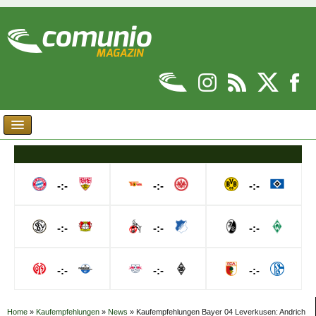
-:-
-:-
-:-
-:-
-:-
-:-
-:-
-:-
-:-
Home
»
Kaufempfehlungen
»
News
»
Kaufempfehlungen Bayer 04 Leverkusen: Andrich