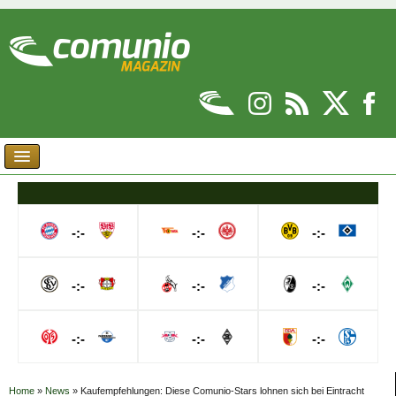
-:-
-:-
-:-
-:-
-:-
-:-
-:-
-:-
-:-
Home
»
News
»
Kaufempfehlungen: Diese Comunio-Stars lohnen sich bei Eintracht