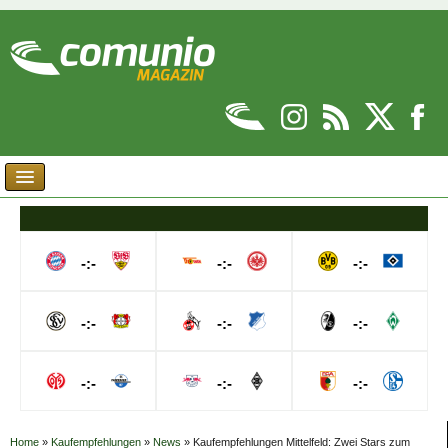
-:-
-:-
-:-
-:-
-:-
-:-
-:-
-:-
-:-
Home
»
Kaufempfehlungen
»
News
»
Kaufempfehlungen Mittelfeld: Zwei Stars zum