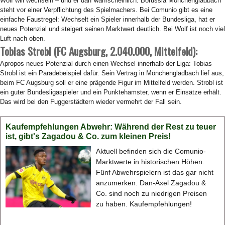
Wolf will wechseln – und er darf wahrscheinlich. Borussia Mönchengladbach
steht vor einer Verpflichtung des Spielmachers. Bei Comunio gibt es eine
einfache Faustregel: Wechselt ein Spieler innerhalb der Bundesliga, hat er
neues Potenzial und steigert seinen Marktwert deutlich. Bei Wolf ist noch viel
Luft nach oben.
Tobias Strobl (FC Augsburg, 2.040.000, Mittelfeld):
Apropos neues Potenzial durch einen Wechsel innerhalb der Liga: Tobias
Strobl ist ein Paradebeispiel dafür. Sein Vertrag in Mönchengladbach lief aus,
beim FC Augsburg soll er eine prägende Figur im Mittelfeld werden. Strobl ist
ein guter Bundesligaspieler und ein Punktehamster, wenn er Einsätze erhält.
Das wird bei den Fuggerstädtern wieder vermehrt der Fall sein.
Kaufempfehlungen Abwehr: Während der Rest zu teuer
ist, gibt's Zagadou & Co. zum kleinen Preis!
Aktuell befinden sich die Comunio-
Marktwerte in historischen Höhen.
Fünf Abwehrspielern ist das gar nicht
anzumerken. Dan-Axel Zagadou &
Co. sind noch zu niedrigen Preisen
zu haben. Kaufempfehlungen!