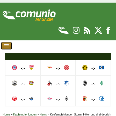
-:-
-:-
-:-
-:-
-:-
-:-
-:-
-:-
-:-
Home
»
Kaufempfehlungen
»
News
»
Kaufempfehlungen Sturm: Höler und drei deutlich