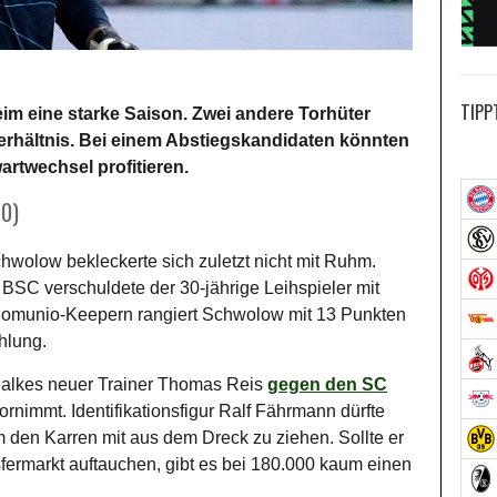
TIPP
eim eine starke Saison. Zwei andere Torhüter
Verhältnis. Bei einem Abstiegskandidaten könnten
twechsel profitieren.
00)
wolow bekleckerte sich zuletzt nicht mit Ruhm.
SC verschuldete der 30-jährige Leihspieler mit
 Comunio-Keepern rangiert Schwolow mit 13 Punkten
hlung.
halkes neuer Trainer Thomas Reis
gegen den SC
nimmt. Identifikationsfigur Ralf Fährmann dürfte
m den Karren mit aus dem Dreck zu ziehen. Sollte er
fermarkt auftauchen, gibt es bei 180.000 kaum einen