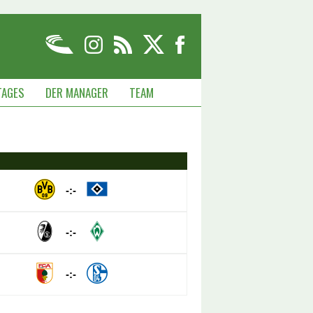
TAGES
DER MANAGER
TEAM
-:-
-:-
-:-