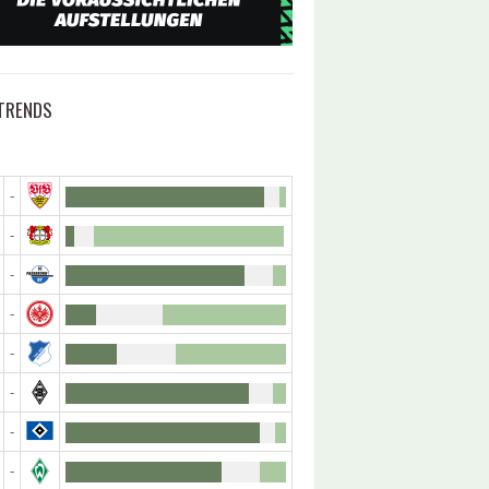
TRENDS
-
-
-
-
-
-
-
-