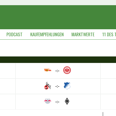
PODCAST
KAUFEMPFEHLUNGEN
MARKTWERTE
11 DES 
-:-
-:-
-:-