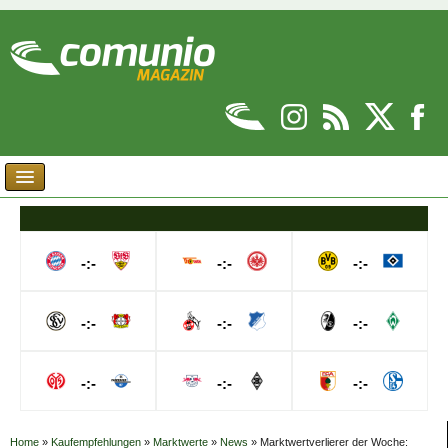
-:-
-:-
-:-
-:-
-:-
-:-
-:-
-:-
-:-
Home
»
Kaufempfehlungen
»
Marktwerte
»
News
»
Marktwertverlierer der Woche: