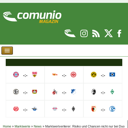
-:-
-:-
-:-
-:-
-:-
-:-
-:-
-:-
-:-
Home
»
Marktwerte
»
News
»
Marktwertverlierer: Risiko und Chancen nicht nur bei Duo