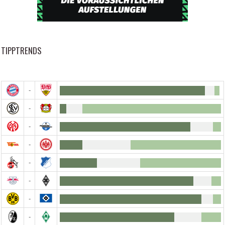
TIPPTRENDS
-
-
-
-
-
-
-
-