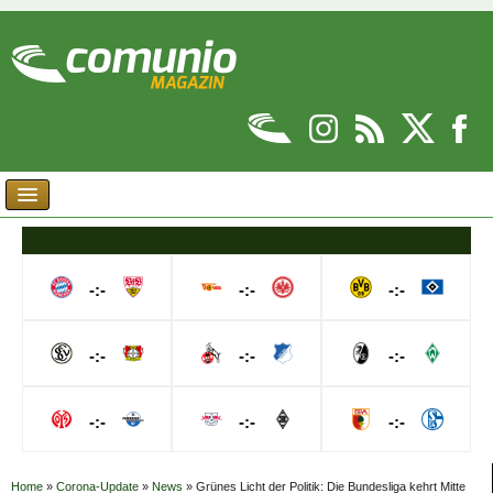
-:-
-:-
-:-
-:-
-:-
-:-
-:-
-:-
-:-
Home
»
Corona-Update
»
News
»
Grünes Licht der Politik: Die Bundesliga kehrt Mitte