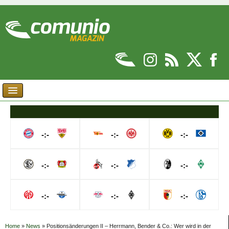
-:-
-:-
-:-
-:-
-:-
-:-
-:-
-:-
-:-
Home
»
News
»
Positionsänderungen II – Herrmann, Bender & Co.: Wer wird in der