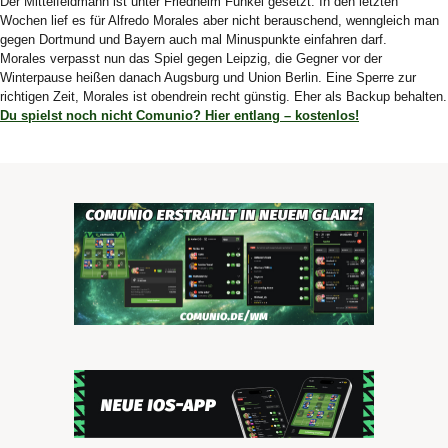
Der Mittelfeldmann ist unter Friedhelm Funkel gesetzt. In den letzten
Wochen lief es für Alfredo Morales aber nicht berauschend, wenngleich man
gegen Dortmund und Bayern auch mal Minuspunkte einfahren darf.
Morales verpasst nun das Spiel gegen Leipzig, die Gegner vor der
Winterpause heißen danach Augsburg und Union Berlin. Eine Sperre zur
richtigen Zeit, Morales ist obendrein recht günstig. Eher als Backup behalten.
Du spielst noch nicht Comunio? Hier entlang – kostenlos!