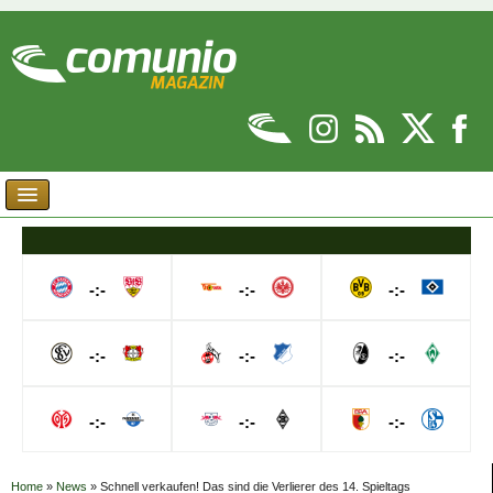
-:-
-:-
-:-
-:-
-:-
-:-
-:-
-:-
-:-
Home
»
News
»
Schnell verkaufen! Das sind die Verlierer des 14. Spieltags