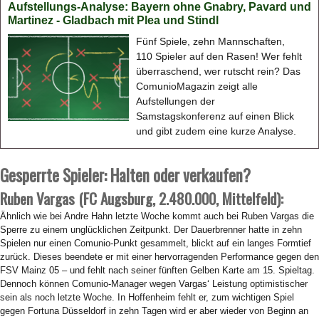
Aufstellungs-Analyse: Bayern ohne Gnabry, Pavard und
Martinez - Gladbach mit Plea und Stindl
Fünf Spiele, zehn Mannschaften,
110 Spieler auf den Rasen! Wer fehlt
überraschend, wer rutscht rein? Das
ComunioMagazin zeigt alle
Aufstellungen der
Samstagskonferenz auf einen Blick
und gibt zudem eine kurze Analyse.
Gesperrte Spieler: Halten oder verkaufen?
Ruben Vargas (FC Augsburg,
2.480.000
, Mittelfeld):
Ähnlich wie bei Andre Hahn letzte Woche kommt auch bei Ruben Vargas die
Sperre zu einem unglücklichen Zeitpunkt. Der Dauerbrenner hatte in zehn
Spielen nur einen Comunio-Punkt gesammelt, blickt auf ein langes Formtief
zurück. Dieses beendete er mit einer hervorragenden Performance gegen den
FSV Mainz 05 – und fehlt nach seiner fünften Gelben Karte am 15. Spieltag.
Dennoch können Comunio-Manager wegen Vargas‘ Leistung optimistischer
sein als noch letzte Woche. In Hoffenheim fehlt er, zum wichtigen Spiel
gegen Fortuna Düsseldorf in zehn Tagen wird er aber wieder von Beginn an