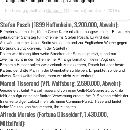
aufgestellt? #bmgfcb #bundesliga #managerspiel
Ein Beitrag geteilt von
Comunio
(@comunio) am
Dez 7, 2019 um 8:51 PST
Stefan Posch (1899 Hoffenheim,
3.200.000
, Abwehr):
Elfmeter verschuldet, fünfte Gelbe Karte erhalten, ausgewechselt: Es war ein
gebrauchter Samstag für Hoffenheims Stefan Posch. Er wird das
Auswärtsspiel bei Union Berlin verpassen und zur Englischen Woche gegen
Dortmund zurückkehren. In der Startelf?
Posch war bislang über weite Strecken der Saison gesetzt, stand nur
zweimal nicht in der Hoffenheimer Anfangsformation. Kevin Vogt und
Benjamin Hübner sollen zwar zeitnah zurückkehren, Posch hat aber beste
Karten, der dritte Mann in der Dreierkette zu bleiben. Er punktet solide und
obwohl Restzweifel bleiben, raten wir nicht zum Verkauf.
Marcel Tisserand (VfL Wolfsburg, 2.590.000, Abwehr):
Gerade erst kehrt Marcel Tisserand von einer Gelb-Rot-Sperre zurück, da
fehlt er aufgrund seiner fünften Verwarnung erneut. Am 9. Spieltag erhielt der
Innenverteidiger zuletzt mehr als einen Comunio-Punkt. Tisserand bietet
keine Vielzahl von Argumenten, ihn zu halten.
Alfredo Morales (Fortuna Düsseldorf, 1.430.000,
Mittelfeld):