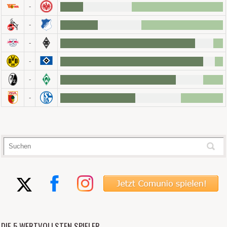
-
-
-
-
-
-
DIE 5 WERTVOLLSTEN SPIELER