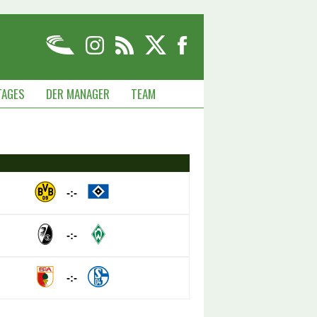
TAGES
DER MANAGER
TEAM
-:-
-:-
-:-