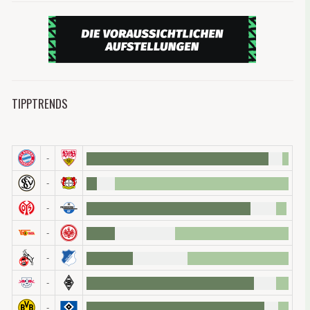
Fünf Spiel
fehlt über
Aufstellun
zudem ein
TIPPTRENDS
Lukas Klünter
(1. FC Köln, 2.560.000, Abwehr)
Als Lukas Klünter
vor drei Wochen
unter unsere
Jetzt bahnt sich eine Zeit an, in der der 20-Jähri
-
letzten Wochen regelmäßig Comunio-Punkte hamst
Bundesliga-Tor.
-
23 Punkte hat der Außenverteidiger somit in den 
erreichten eine bessere Ausbeute! Auf der rechte
-
auch schon die Gegenwart. Wer ihn nicht mit in 
schnellstmöglich zuschlagen.
-
Jonathan Tah (Bayer 04 Leverkusen, 1.900.000
In der letzten Saison erreichte Jonathan Tah 10
-
Innenverteidiger schmerzlich vermisst. Von Anfan
-
aus, in dieser Zeit gewann die Werkself nur drei v
Jetzt ist Tah wieder fit. Gegen Köln meldete er si
-
Für die kommende Saison wird Tah unabhängig vom