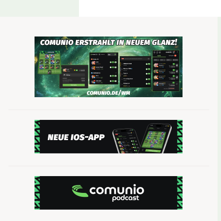
Gonzalo Castro
(Borussia Dortmund, 3.920.000,
Einzig aufgrund einer Gelbsperre sank Gonzalo Cas
schwer verletzt hat
, ist der Mittelfeldstratege f
BVB geht es gegen Bremen um Platz drei – also w
Einen Spieler von diesem Kaliber gibt es bei Com
die Manager besonders gelegen, bei denen die ent
kommen. Sollte Castro bei euch erscheinen, ist e
Marvin Plattenhardt (Hertha BSC, 2.810.000, A
Ein Muskelfaserriss zwang Herthas Linksverteidi
Plattenhardt zurück. Im vorletzten Saisonspiel ge
dieser Saison. Sechs Comunio-Punkte kamen dazu
Saison.
Nach wie vor ist Plattenhardt ein junger Spieler,
Mannschaft absolut unumstritten ist. Im letzten
Auch der aktuell günstige Plattenhardt ist eine h
Aufstellungs-Analyse: Wagner auf de