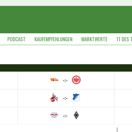
PODCAST
KAUFEMPFEHLUNGEN
MARKTWERTE
11 DES 
-:-
-:-
-:-