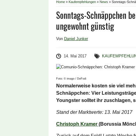
Home
»
Kaufempfehlungen
»
News
»
Sonntags-Schnäp
Sonntags-Schnäppchen bei
ungewohnt günstig
Von
Daniel Junker
14. Mai 2017
KAUFEMPFEHLU
Foto: © imago / DeFodi
Normalerweise kosten sie viel me
Schnäppchen: Vier Leistungsträger
Youngster solltet ihr zuschlagen, s
Stand der Marktwerte: 13. Mai 2017
Christoph Kramer
(Borussia Mönch
Zurück auf dem Feld! Letzte Woche f