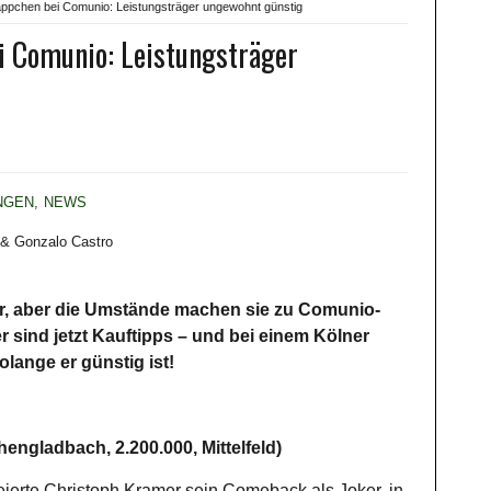
pchen bei Comunio: Leistungsträger ungewohnt günstig
 Comunio: Leistungsträger
NGEN
,
NEWS
hr, aber die Umstände machen sie zu Comunio-
 sind jetzt Kauftipps – und bei einem Kölner
olange er günstig ist!
engladbach, 2.200.000, Mittelfeld)
eierte Christoph Kramer sein Comeback als Joker, in