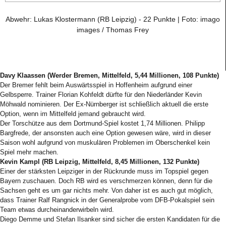
Abwehr: Lukas Klostermann (RB Leipzig) - 22 Punkte | Foto: imago
images / Thomas Frey
Davy Klaassen (Werder Bremen, Mittelfeld, 5,44 Millionen, 108 Punkte)
Der Bremer fehlt beim Auswärtsspiel in Hoffenheim aufgrund einer
Gelbsperre. Trainer Florian Kohfeldt dürfte für den Niederländer Kevin
Möhwald nominieren. Der Ex-Nürnberger ist schließlich aktuell die erste
Option, wenn im Mittelfeld jemand gebraucht wird.
Der Torschütze aus dem Dortmund-Spiel kostet 1,74 Millionen. Philipp
Bargfrede, der ansonsten auch eine Option gewesen wäre, wird in dieser
Saison wohl aufgrund von muskulären Problemen im Oberschenkel kein
Spiel mehr machen.
Kevin Kampl (RB Leipzig, Mittelfeld, 8,45 Millionen, 132 Punkte)
Einer der stärksten Leipziger in der Rückrunde muss im Topspiel gegen
Bayern zuschauen. Doch RB wird es verschmerzen können, denn für die
Sachsen geht es um gar nichts mehr. Von daher ist es auch gut möglich,
dass Trainer Ralf Rangnick in der Generalprobe vom DFB-Pokalspiel sein
Team etwas durcheinanderwirbeln wird.
Diego Demme und Stefan Ilsanker sind sicher die ersten Kandidaten für die