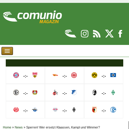
-:-
-:-
-:-
-:-
-:-
-:-
-:-
-:-
-:-
Home
»
News
»
Sperren! Wer ersetzt Klaassen, Kampl und Wimmer?