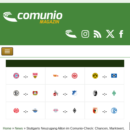
-:-
-:-
-:-
-:-
-:-
-:-
-:-
-:-
-:-
Home
»
News
»
Stuttgarts Neuzugang Ailton im Comunio-Check: Chancen, Marktwert,