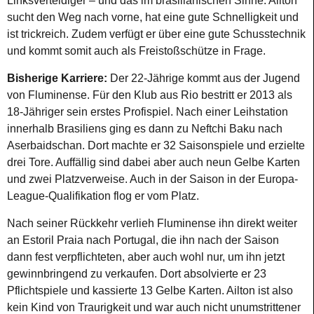
Linksverteidiger – und das im brasilianischen Sinne. Ailton
sucht den Weg nach vorne, hat eine gute Schnelligkeit und
ist trickreich. Zudem verfügt er über eine gute Schusstechnik
und kommt somit auch als Freistoßschütze in Frage.
Bisherige Karriere:
Der 22-Jährige kommt aus der Jugend
von Fluminense. Für den Klub aus Rio bestritt er 2013 als
18-Jähriger sein erstes Profispiel. Nach einer Leihstation
innerhalb Brasiliens ging es dann zu Neftchi Baku nach
Aserbaidschan. Dort machte er 32 Saisonspiele und erzielte
drei Tore. Auffällig sind dabei aber auch neun Gelbe Karten
und zwei Platzverweise. Auch in der Saison in der Europa-
League-Qualifikation flog er vom Platz.
Nach seiner Rückkehr verlieh Fluminense ihn direkt weiter
an Estoril Praia nach Portugal, die ihn nach der Saison
dann fest verpflichteten, aber auch wohl nur, um ihn jetzt
gewinnbringend zu verkaufen. Dort absolvierte er 23
Pflichtspiele und kassierte 13 Gelbe Karten. Ailton ist also
kein Kind von Traurigkeit und war auch nicht unumstrittener