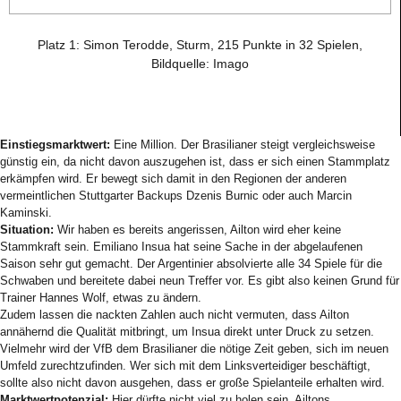
Platz 1: Simon Terodde, Sturm, 215 Punkte in 32 Spielen,
Bildquelle: Imago
Einstiegsmarktwert:
Eine Million. Der Brasilianer steigt vergleichsweise
günstig ein, da nicht davon auszugehen ist, dass er sich einen Stammplatz
erkämpfen wird. Er bewegt sich damit in den Regionen der anderen
vermeintlichen Stuttgarter Backups Dzenis Burnic oder auch Marcin
Kaminski.
Situation:
Wir haben es bereits angerissen, Ailton wird eher keine
Stammkraft sein. Emiliano Insua hat seine Sache in der abgelaufenen
Saison sehr gut gemacht. Der Argentinier absolvierte alle 34 Spiele für die
Schwaben und bereitete dabei neun Treffer vor. Es gibt also keinen Grund für
Trainer Hannes Wolf, etwas zu ändern.
Zudem lassen die nackten Zahlen auch nicht vermuten, dass Ailton
annähernd die Qualität mitbringt, um Insua direkt unter Druck zu setzen.
Vielmehr wird der VfB dem Brasilianer die nötige Zeit geben, sich im neuen
Umfeld zurechtzufinden. Wer sich mit dem Linksverteidiger beschäftigt,
sollte also nicht davon ausgehen, dass er große Spielanteile erhalten wird.
Marktwertpotenzial:
Hier dürfte nicht viel zu holen sein. Ailtons