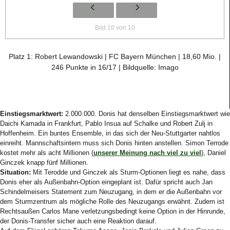
Bild 10 von 10
Platz 1: Robert Lewandowski | FC Bayern München | 18,60 Mio. |
246 Punkte in 16/17 | Bildquelle: Imago
Einstiegsmarktwert:
2.000.000. Donis hat denselben Einstiegsmarktwert wie
Daichi Kamada in Frankfurt, Pablo Insua auf Schalke und Robert Zulj in
Hoffenheim. Ein buntes Ensemble, in das sich der Neu-Stuttgarter nahtlos
einreiht. Mannschaftsintern muss sich Donis hinten anstellen. Simon Terrode
kostet mehr als acht Millionen (
unserer Meinung nach viel zu viel
), Daniel
Ginczek knapp fünf Millionen.
Situation:
Mit Terodde und Ginczek als Sturm-Optionen liegt es nahe, dass
Donis eher als Außenbahn-Option eingeplant ist. Dafür spricht auch Jan
Schindelmeisers Statement zum Neuzugang, in dem er die Außenbahn vor
dem Sturmzentrum als mögliche Rolle des Neuzugangs erwähnt. Zudem ist
Rechtsaußen Carlos Mane verletzungsbedingt keine Option in der Hinrunde,
der Donis-Transfer sicher auch eine Reaktion darauf.