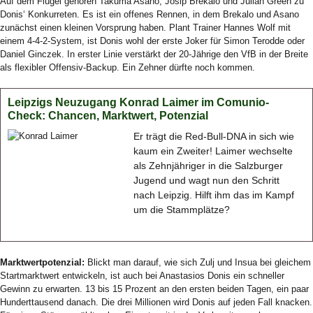
Auf dem Flügel gehören Takuma Asano, Josip Brekalo und Julian Green zu
Donis‘ Konkurreten. Es ist ein offenes Rennen, in dem Brekalo und Asano
zunächst einen kleinen Vorsprung haben. Plant Trainer Hannes Wolf mit
einem 4-4-2-System, ist Donis wohl der erste Joker für Simon Terodde oder
Daniel Ginczek. In erster Linie verstärkt der 20-Jährige den VfB in der Breite
als flexibler Offensiv-Backup. Ein Zehner dürfte noch kommen.
Leipzigs Neuzugang Konrad Laimer im Comunio-
Check: Chancen, Marktwert, Potenzial
Er trägt die Red-Bull-DNA in sich wie
kaum ein Zweiter! Laimer wechselte
als Zehnjähriger in die Salzburger
Jugend und wagt nun den Schritt
nach Leipzig. Hilft ihm das im Kampf
um die Stammplätze?
Marktwertpotenzial:
Blickt man darauf, wie sich Zulj und Insua bei gleichem
Startmarktwert entwickeln, ist auch bei Anastasios Donis ein schneller
Gewinn zu erwarten. 13 bis 15 Prozent an den ersten beiden Tagen, ein paar
Hunderttausend danach. Die drei Millionen wird Donis auf jeden Fall knacken.