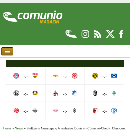
-:-
-:-
-:-
-:-
-:-
-:-
-:-
-:-
-:-
Home
»
News
»
Stuttgarts Neuzugang Anastasios Donis im Comunio-Check: Chancen,