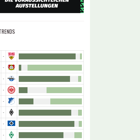
TRENDS
-
-
-
-
-
-
-
-