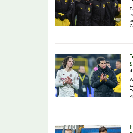
D
i
p
C
T
S
8
W
z
T
A
H