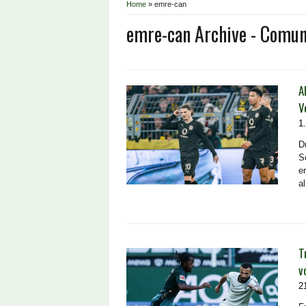
Home
»
emre-can
emre-can Archive - Comu
A
V
1
D
S
e
al
T
v
2