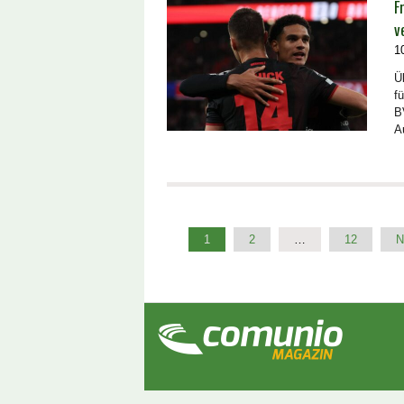
F
v
1
Ü
f
B
A
1
2
…
12
N