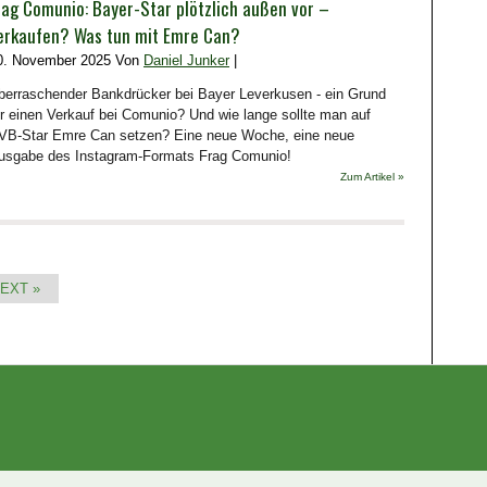
rag Comunio: Bayer-Star plötzlich außen vor –
erkaufen? Was tun mit Emre Can?
0. November 2025 Von
Daniel Junker
|
berraschender Bankdrücker bei Bayer Leverkusen - ein Grund
ür einen Verkauf bei Comunio? Und wie lange sollte man auf
VB-Star Emre Can setzen? Eine neue Woche, eine neue
usgabe des Instagram-Formats Frag Comunio!
Zum Artikel »
EXT »