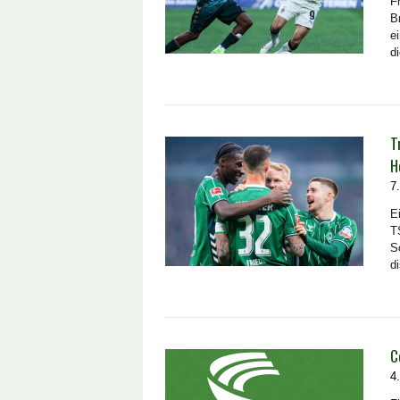
F
B
e
d
T
H
7
E
T
S
d
C
4