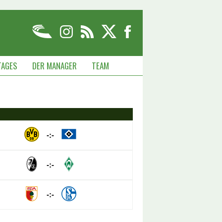
TAGES
DER MANAGER
TEAM
-:-
-:-
-:-