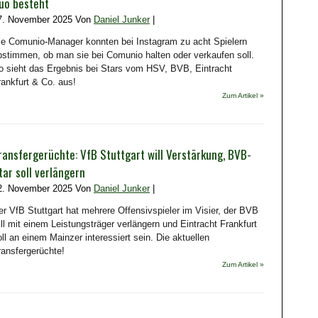
uo besteht
7. November 2025 Von
Daniel Junker
|
ie Comunio-Manager konnten bei Instagram zu acht Spielern
bstimmen, ob man sie bei Comunio halten oder verkaufen soll.
o sieht das Ergebnis bei Stars vom HSV, BVB, Eintracht
rankfurt & Co. aus!
Zum Artikel »
ransfergerüchte: VfB Stuttgart will Verstärkung, BVB-
tar soll verlängern
2. November 2025 Von
Daniel Junker
|
er VfB Stuttgart hat mehrere Offensivspieler im Visier, der BVB
ill mit einem Leistungsträger verlängern und Eintracht Frankfurt
oll an einem Mainzer interessiert sein. Die aktuellen
ransfergerüchte!
Zum Artikel »