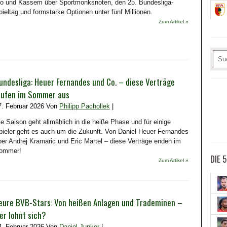
lo und Kassem über Sportmonksnoten, den 25. Bundesliga-
pieltag und formstarke Optionen unter fünf Millionen.
Zum Artikel »
undesliga: Heuer Fernandes und Co. – diese Verträge
aufen im Sommer aus
7. Februar 2026 Von
Philipp Pachollek
|
ie Saison geht allmählich in die heiße Phase und für einige
pieler geht es auch um die Zukunft. Von Daniel Heuer Fernandes
ber Andrej Kramaric und Eric Martel – diese Verträge enden im
ommer!
DIE 
Zum Artikel »
eure BVB-Stars: Von heißen Anlagen und Trademinen –
er lohnt sich?
4. Februar 2026 Von
Daniel Junker
|