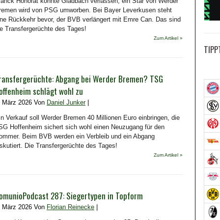
ranck Honorat könnte Gladbach verlassen, ein Star von Werder
remen wird von PSG umworben. Bei Bayer Leverkusen steht
ine Rückkehr bevor, der BVB verlängert mit Emre Can. Das sind
ie Transfergerüchte des Tages!
Zum Artikel »
TIPP
ransfergerüchte: Abgang bei Werder Bremen? TSG
offenheim schlägt wohl zu
. März 2026 Von
Daniel Junker
|
in Verkauf soll Werder Bremen 40 Millionen Euro einbringen, die
SG Hoffenheim sichert sich wohl einen Neuzugang für den
ommer. Beim BVB werden ein Verbleib und ein Abgang
iskutiert. Die Transfergerüchte des Tages!
Zum Artikel »
omunioPodcast 287: Siegertypen in Topform
. März 2026 Von
Florian Reinecke
|