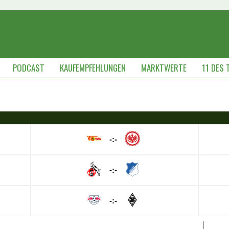
PODCAST
KAUFEMPFEHLUNGEN
MARKTWERTE
11 DES 
-:-
-:-
-:-