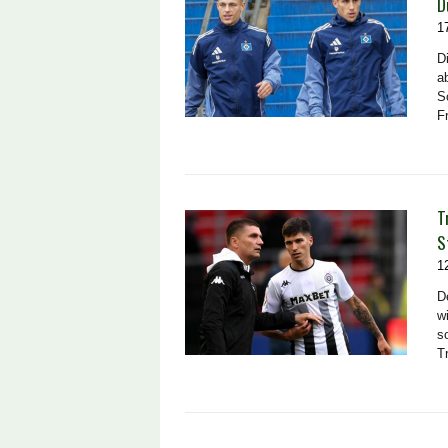
D
1
D
a
S
F
T
S
1
D
w
s
T