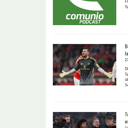
F
S
B
l
2
D
S
ü
S
T
w
1