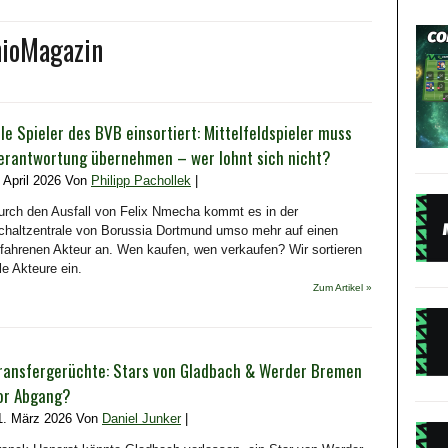
nioMagazin
lle Spieler des BVB einsortiert: Mittelfeldspieler muss
erantwortung übernehmen – wer lohnt sich nicht?
. April 2026 Von
Philipp Pachollek
|
urch den Ausfall von Felix Nmecha kommt es in der
chaltzentrale von Borussia Dortmund umso mehr auf einen
rfahrenen Akteur an. Wen kaufen, wen verkaufen? Wir sortieren
le Akteure ein.
Zum Artikel »
ransfergerüchte: Stars von Gladbach & Werder Bremen
or Abgang?
1. März 2026 Von
Daniel Junker
|