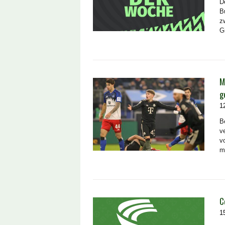
D
B
z
G
M
g
1
B
v
v
m
C
1