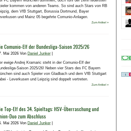
er FC Bayern München dominiert, doch fünf der zehn teuersten
pieler kommen von anderen Teams. So sind auch Stars von RB
eipzig, dem VfB Stuttgart, Borussia Dortmund, Bayer
everkusen und Mainz 05 begehrte Comunio-Anlagen.
Zum Artikel »
ie Comunio-Elf der Bundesliga-Saison 2025/26
7. Mai 2026 Von
Daniel Junker
|
er ewige Andrej Kramaric steht in der Comunio-Elf der
undesliga-Saison 2025/26! Neben vier Stars des FC Bayern
ünchen sind auch Spieler von Gladbach und dem VfB Stuttgart
abei - Leverkusen und Leipzig sind doppelt vertreten.
Zum Artikel »
ie Top-Elf des 34. Spieltags: HSV-Überraschung und
nion-Duo zum Abschluss
6. Mai 2026 Von
Daniel Junker
|