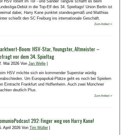
er HSV rotiert im Tor - und Sander Tangvik schafft es beim
undesliga-Debüt in die Top-Elf des 34. Spieltags! Union Berlin ist
weimal dabei, Harry Kane punktet standesgemäß und Matthias
inter schießt den SC Freiburg ins internationale Geschäft.
Zum Artikel »
arktwert-Boom: HSV-Star, Youngster, Altmeister –
efragt vor dem 34. Spieltag
2. Mai 2026 Von
Jan Welle
|
eim HSV möchte sich ein kommender Superstar würdig
erabschieden. Um Europapokal-Plätze geht es noch bei Spielern
on Eintracht Frankfurt und Hoffenheim. Auch zwei Münchner
achten deutlich Plus.
Zum Artikel »
omunioPodcast 292: Finger weg von Harry Kane!
5. April 2026 Von
Tim Müller
|