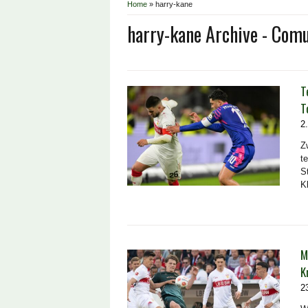
Home
»
harry-kane
harry-kane Archive - Com
T
T
2
Z
t
S
K
M
K
2