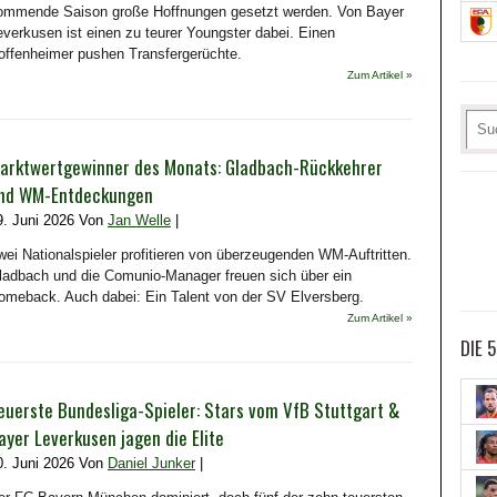
ommende Saison große Hoffnungen gesetzt werden. Von Bayer
everkusen ist einen zu teurer Youngster dabei. Einen
offenheimer pushen Transfergerüchte.
Zum Artikel »
arktwertgewinner des Monats: Gladbach-Rückkehrer
nd WM-Entdeckungen
9. Juni 2026 Von
Jan Welle
|
wei Nationalspieler profitieren von überzeugenden WM-Auftritten.
ladbach und die Comunio-Manager freuen sich über ein
omeback. Auch dabei: Ein Talent von der SV Elversberg.
Zum Artikel »
DIE 
euerste Bundesliga-Spieler: Stars vom VfB Stuttgart &
ayer Leverkusen jagen die Elite
0. Juni 2026 Von
Daniel Junker
|