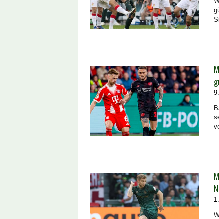
W
g
S
M
g
9
B
s
v
M
N
1
W