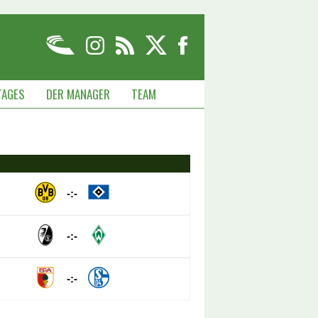
TAGES
DER MANAGER
TEAM
-:-
-:-
-:-