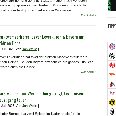
erder Bremen und der VfB Stuttgart haben nach Verlusten
ünstige Topspieler in ihren Reihen. Wir ordnen für euch die
ituation der fünf größten Verlierer der Woche ein.
Zum Artikel »
TIPP
arktwertverlierer: Bayer Leverkusen & Bayern mit
rößten Flops
. Juli 2026 Von
Jan Welle
|
ayer Leverkusen hat zwei der größten Marktwertverlierer in
einen Reihen. Bei den Bayern erwischt es ein ganzes Trio. Wir
erraten euch die Gründe.
Zum Artikel »
arktwert-Boom: Werder-Duo gefragt, Leverkusen-
euzugang teuer
. Juli 2026 Von
Jan Welle
|
erder Bremen hat zwei Spieler im Kader, in die für die