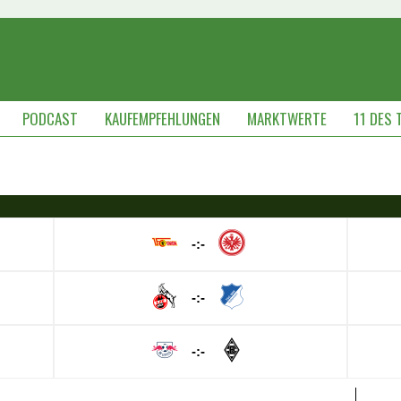
PODCAST
KAUFEMPFEHLUNGEN
MARKTWERTE
11 DES 
-:-
-:-
-:-