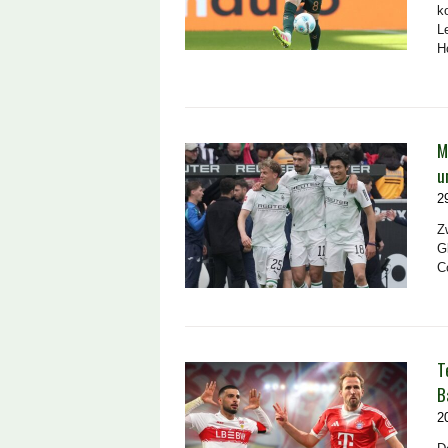
k
L
H
M
u
2
Z
G
C
T
B
2