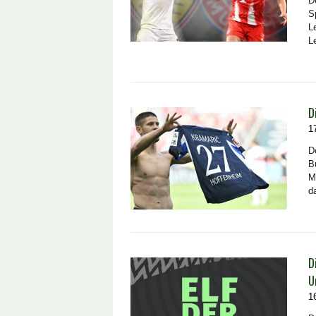
D
S
L
L
D
1
D
B
M
d
D
U
1