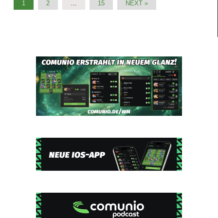
1
2
…
15
NEXT »