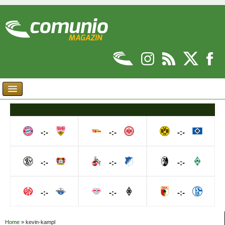
-:-
-:-
-:-
-:-
-:-
-:-
-:-
-:-
-:-
Home
»
kevin-kampl