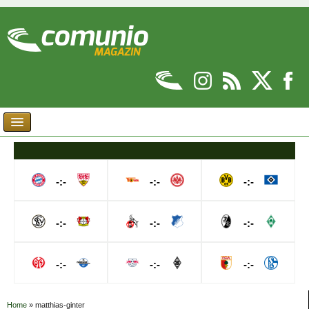
-:-
-:-
-:-
-:-
-:-
-:-
-:-
-:-
-:-
Home
»
matthias-ginter