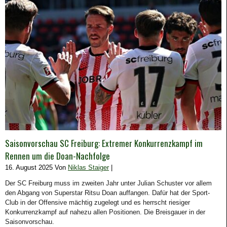
Saisonvorschau SC Freiburg: Extremer Konkurrenzkampf im
Rennen um die Doan-Nachfolge
16. August 2025 Von
Niklas Staiger
|
Der SC Freiburg muss im zweiten Jahr unter Julian Schuster vor allem
den Abgang von Superstar Ritsu Doan auffangen. Dafür hat der Sport-
Club in der Offensive mächtig zugelegt und es herrscht riesiger
Konkurrenzkampf auf nahezu allen Positionen. Die Breisgauer in der
Saisonvorschau.