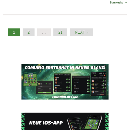
Zum Artikel »
1
2
…
21
NEXT »