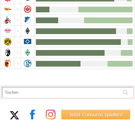
-
-
-
-
-
-