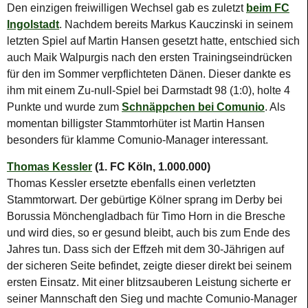
Den einzigen freiwilligen Wechsel gab es zuletzt
beim FC
Ingolstadt
. Nachdem bereits Markus Kauczinski in seinem
letzten Spiel auf Martin Hansen gesetzt hatte, entschied sich
auch Maik Walpurgis nach den ersten Trainingseindrücken
für den im Sommer verpflichteten Dänen. Dieser dankte es
ihm mit einem Zu-null-Spiel bei Darmstadt 98 (1:0), holte 4
Punkte und wurde zum
Schnäppchen bei Comunio
. Als
momentan billigster Stammtorhüter ist Martin Hansen
besonders für klamme Comunio-Manager interessant.
Thomas Kessler
(1. FC Köln, 1.000.000)
Thomas Kessler ersetzte ebenfalls einen verletzten
Stammtorwart. Der gebürtige Kölner sprang im Derby bei
Borussia Mönchengladbach für Timo Horn in die Bresche
und wird dies, so er gesund bleibt, auch bis zum Ende des
Jahres tun. Dass sich der Effzeh mit dem 30-Jährigen auf
der sicheren Seite befindet, zeigte dieser direkt bei seinem
ersten Einsatz. Mit einer blitzsauberen Leistung sicherte er
seiner Mannschaft den Sieg und machte Comunio-Manager