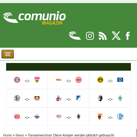
-:-
-:-
-:-
-:-
-:-
-:-
-:-
-:-
-:-
Home
»
News
»
Torwartwechsel: Diese Keeper werden plötzlich gebraucht