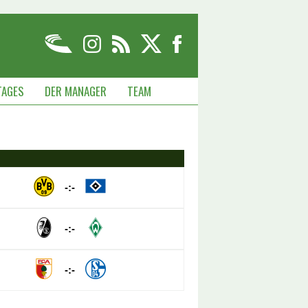
TAGES
DER MANAGER
TEAM
-:-
-:-
-:-