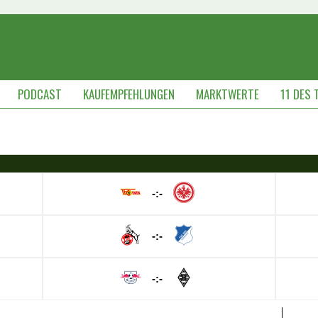
PODCAST
KAUFEMPFEHLUNGEN
MARKTWERTE
11 DES 
-:-
-:-
-:-