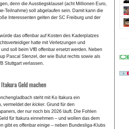
en, denn die Ausstiegsklausel (acht Millionen Euro,
-Teilnahme) soll abgelaufen sein. Damit kann die
roße Interessenten gelten der SC Freiburg und der
ürde das offenbar auf Kosten des Kaderplatzes
tsverteidiger hatte mit Verletzungen und
nd soll beim VfB offenbar ersetzt werden. Neben
 Pascal Stenzel, der wie Bulut rechts sowie als
B Stuttgart verlassen.
t Itakura Geld machen
önchengladbach steht mit Ko Itakura ein
n, vermeldet der
kicker
. Grund für den
apaners, der nur noch bis 2026 läuft. Die Fohlen
eld für Itakura einnehmen – und wollen das dem
ten gibt es offenbar einige – neben Bundesliga-Klubs