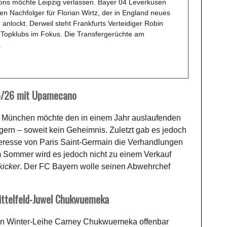
ons möchte Leipzig verlassen. Bayer 04 Leverkusen
en Nachfolger für Florian Wirtz, der in England neues
 anlockt. Derweil steht Frankfurts Verteidiger Robin
 Topklubs im Fokus. Die Transfergerüchte am
.
5/26 mit Upamecano
n München möchte den in einem Jahr auslaufenden
ern – soweit kein Geheimnis. Zuletzt gab es jedoch
nteresse von Paris Saint-Germain die Verhandlungen
m Sommer wird es jedoch nicht zu einem Verkauf
kicker
. Der FC Bayern wolle seinen Abwehrchef
ittelfeld-Juwel Chukwuemeka
en Winter-Leihe Carney Chukwuemeka offenbar