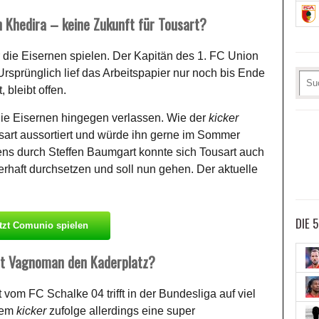
n Khedira – keine Zukunft für Tousart?
r die Eisernen spielen. Der Kapitän des 1. FC Union
 Ursprünglich lief das Arbeitspapier nur noch bis Ende
 bleibt offen.
 die Eisernen hingegen verlassen. Wie der
kicker
usart aussortiert und würde ihn gerne im Sommer
ens durch Steffen Baumgart konnte sich Tousart auch
erhaft durchsetzen und soll nun gehen. Der aktuelle
DIE 
tzt Comunio spielen
ut Vagnoman den Kaderplatz?
 vom FC Schalke 04 trifft in der Bundesliga auf viel
dem
kicker
zufolge allerdings eine super