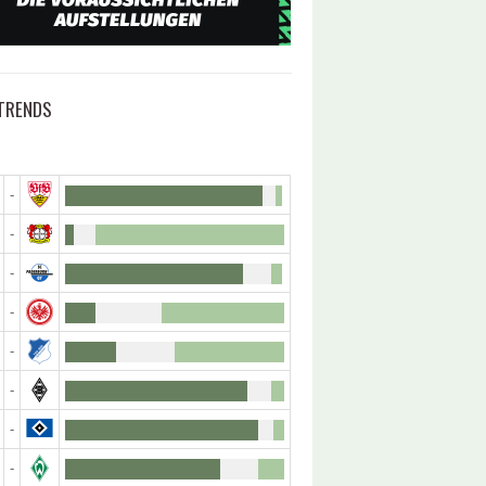
TRENDS
-
-
-
-
-
-
-
-