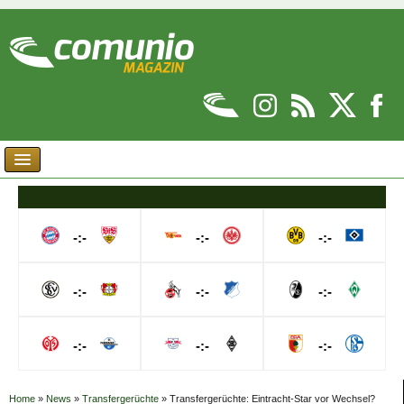
-:-
-:-
-:-
-:-
-:-
-:-
-:-
-:-
-:-
Home
»
News
»
Transfergerüchte
»
Transfergerüchte: Eintracht-Star vor Wechsel?