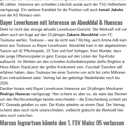
96 zählen. Interesse am schnellen Linksfuß wurde auch der TSG Hoffenheim
nachgesagt. Ein weiterer Kandidat für die Position soll auch
Ismail Jakobs
von der AS Monaco sein.
Bayer Leverkusen mit Interesse an Aboukhlal & Huescas
Diehl ist nicht das einzige aktuelle Leverkusen-Gerücht. Die Werkself soll vor
allem auch ein Auge auf den 23-jährigen
Zakaria Aboukhlal
vom FC
Toulouse werfen. Toulouse – war da nicht was? Richtig, auch Amine Adli kam
einst aus Toulouse zu Bayer Leverkusen. Aboukhlal kam in der abgelaufenen
Saison auf 42 Pflichtspiele, 15 Tore und fünf Vorlagen. Kein Wunder, dass
der junge Offensivspieler in ganz Europa auf den Listen der Top-Klubs
auftaucht. Im Werben um den schnellen Außenbahnspieler dürfte Brighton &
Hove Albion Stand jetzt der größte Konkurrent sein.
Fussball Transfers
will
erfahren haben, dass Toulouse bei einer Summe von acht bis zehn Millionen
Euro verkaufsbereit wäre. Vertrag hat der gebürtige Niederländer noch bis
2026.
Darüber hinaus wird Bayer Leverkusen Interesse am 19-jährigen Mexikaner
Rodrigo Huescas
nachgesagt. Hier scheint es aber so, als wäre das Rennen
um den Rechtsverteidiger bereits entschieden – die Entscheidung scheint pro
FC Granada gefallen zu sein. Die Klubs arbeiten an einem Deal. Der Vertrag
scheint aber noch nicht unterschrieben, vielleicht grätscht die Werkself hier
also noch zwischen.
Marcus Ingvartsen könnte den 1. FSV Mainz 05 verlassen