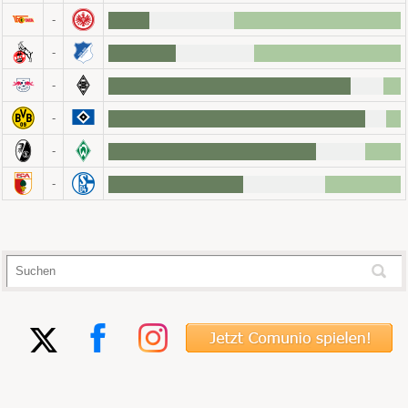
-
-
-
-
-
-