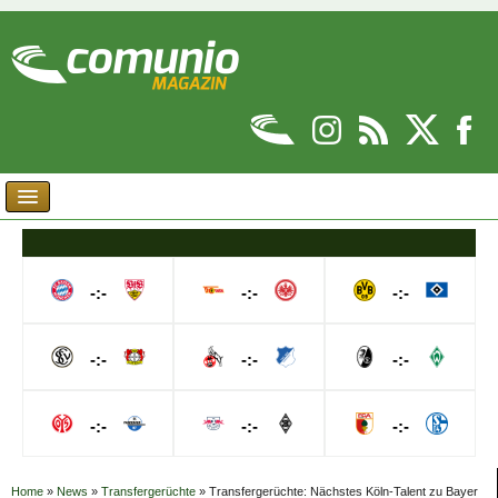
-:-
-:-
-:-
-:-
-:-
-:-
-:-
-:-
-:-
Home
»
News
»
Transfergerüchte
»
Transfergerüchte: Nächstes Köln-Talent zu Bayer