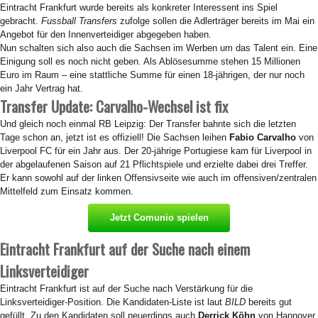
Eintracht Frankfurt wurde bereits als konkreter Interessent ins Spiel
gebracht.
Fussball Transfers
zufolge sollen die Adlerträger bereits im Mai ein
Angebot für den Innenverteidiger abgegeben haben.
Nun schalten sich also auch die Sachsen im Werben um das Talent ein. Eine
Einigung soll es noch nicht geben. Als Ablösesumme stehen 15 Millionen
Euro im Raum – eine stattliche Summe für einen 18-jährigen, der nur noch
ein Jahr Vertrag hat.
Transfer Update: Carvalho-Wechsel ist fix
Und gleich noch einmal RB Leipzig: Der Transfer bahnte sich die letzten
Tage schon an, jetzt ist es offiziell! Die Sachsen leihen
Fabio Carvalho
von
Liverpool FC für ein Jahr aus. Der 20-jährige Portugiese kam für Liverpool in
der abgelaufenen Saison auf 21 Pflichtspiele und erzielte dabei drei Treffer.
Er kann sowohl auf der linken Offensivseite wie auch im offensiven/zentralen
Mittelfeld zum Einsatz kommen.
Jetzt Comunio spielen
Eintracht Frankfurt auf der Suche nach einem
Linksverteidiger
Eintracht Frankfurt ist auf der Suche nach Verstärkung für die
Linksverteidiger-Position. Die Kandidaten-Liste ist laut
BILD
bereits gut
gefüllt. Zu den Kandidaten soll neuerdings auch
Derrick Köhn
von Hannover