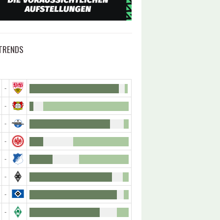
TRENDS
-
-
-
-
-
-
-
-