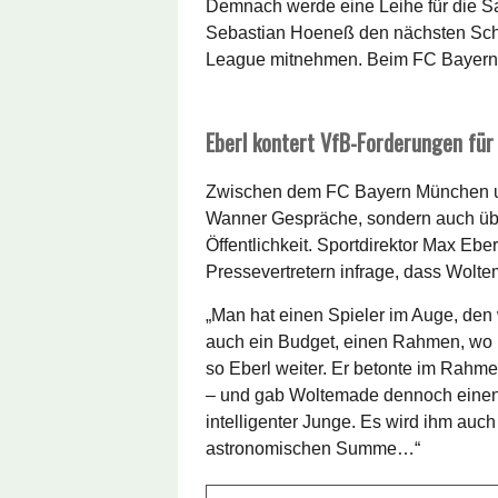
Demnach werde eine Leihe für die Sa
Sebastian Hoeneß den nächsten Schr
League mitnehmen. Beim FC Bayern h
Eberl kontert VfB-Forderungen fü
Zwischen dem FC Bayern München und
Wanner Gespräche, sondern auch übe
Öffentlichkeit. Sportdirektor Max Eb
Pressevertretern infrage, dass Wolte
„Man hat einen Spieler im Auge, den 
auch ein Budget, einen Rahmen, wo m
so Eberl weiter. Er betonte im Rahme
– und gab Woltemade dennoch einen 
intelligenter Junge. Es wird ihm auch
astronomischen Summe…“