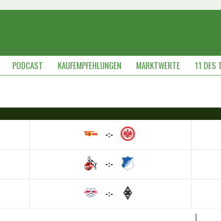
PODCAST
KAUFEMPFEHLUNGEN
MARKTWERTE
11 DES 
-:-
-:-
-:-