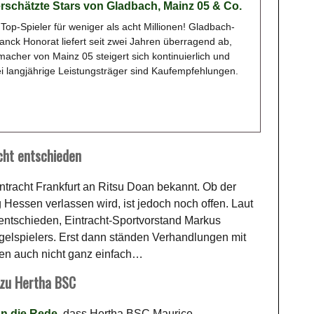
rschätzte Stars von Gladbach, Mainz 05 & Co.
Top-Spieler für weniger als acht Millionen! Gladbach-
anck Honorat liefert seit zwei Jahren überragend ab,
macher von Mainz 05 steigert sich kontinuierlich und
i langjährige Leistungsträger sind Kaufempfehlungen.
cht entschieden
intracht Frankfurt an Ritsu Doan bekannt. Ob der
Hessen verlassen wird, ist jedoch noch offen. Laut
 entschieden, Eintracht-Sportvorstand Markus
ügelspielers. Erst dann ständen Verhandlungen mit
en auch nicht ganz einfach…
 zu Hertha BSC
on die Rede
, dass Hertha BSC Maurice