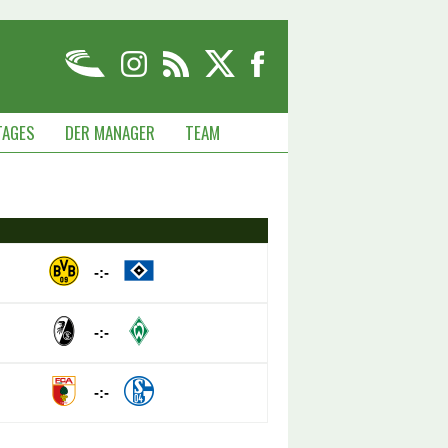
TAGES
DER MANAGER
TEAM
-:-
-:-
-:-